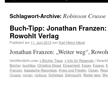
Inhalt
Robinson Crusoe
Schlagwort-Archive:
springen
Buch-Tipp: Jonathan Franzen:
Rowohlt Verlag
Publiziert am
11. Juni 2013
von
Karl-Heinz Hänel
Jonathan Franzen: „Weiter weg“, Rowoh
Veröffentlicht unter
x Bücher Tipps
,
x Info für Reisende
|
Verschl
Bücher
,
buchtipp
,
Christina Stead
,
Einsamkeit
,
Essay
,
Essays
,
Franzen
,
klassische Reportage
,
Krieg und Frieden
,
Ozean
,
Repo
Crusoe
,
roman
,
rückzug
,
Schicksal
,
Sehnsucht
,
Weiter weg
,
Wel