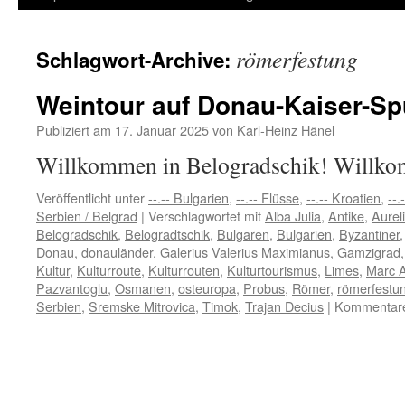
Inhalt
römerfestung
Schlagwort-Archive:
springen
Weintour auf Donau-Kaiser-Sp
Publiziert am
17. Januar 2025
von
Karl-Heinz Hänel
Willkommen in Belogradschik! Willko
Veröffentlicht unter
--.-- Bulgarien
,
--.-- Flüsse
,
--.-- Kroatien
,
--.
Serbien / Belgrad
|
Verschlagwortet mit
Alba Julia
,
Antike
,
Aurel
Belogradschik
,
Belogradtschik
,
Bulgaren
,
Bulgarien
,
Byzantiner
Donau
,
donauländer
,
Galerius Valerius Maximianus
,
Gamzigrad
Kultur
,
Kulturroute
,
Kulturrouten
,
Kulturtourismus
,
Limes
,
Marc A
Pazvantoglu
,
Osmanen
,
osteuropa
,
Probus
,
Römer
,
römerfestu
Serbien
,
Sremske Mitrovica
,
Timok
,
Trajan Decius
|
Kommentare 