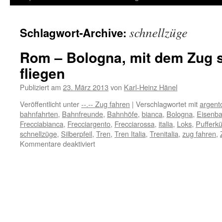
Inhalt
schnellzüge
Schlagwort-Archive:
springen
Rom – Bologna, mit dem Zug s
fliegen
Publiziert am
23. März 2013
von
Karl-Heinz Hänel
Veröffentlicht unter
--.-- Zug fahren
|
Verschlagwortet mit
argent
bahnfahrten
,
Bahnfreunde
,
Bahnhöfe
,
bianca
,
Bologna
,
Eisenb
Frecciabianca
,
Frecciargento
,
Frecciarossa
,
italia
,
Loks
,
Pufferk
schnellzüge
,
Silberpfeil
,
Tren
,
Tren Italia
,
Trenitalia
,
zug fahren
,
für
Kommentare deaktiviert
Rom
–
Bologna,
mit
dem
Zug
schneller