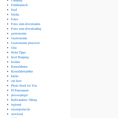
Camping
Feinheimisch
food
fotolia
Fotos
Fotos zum downloaden
Fotos zum downloading
gastronomie
Gastronomie
Gastronomie preiswert
Glas
Hotel Tipps
Insel Hopping
kochen
Kreuzfahrten
Kreuzfahrtsplitter
küche
out door
Photo Stock for You
PI Panoramen
pressespiegel
Radwandern / biking
regional
reisereporter.de
slowfood