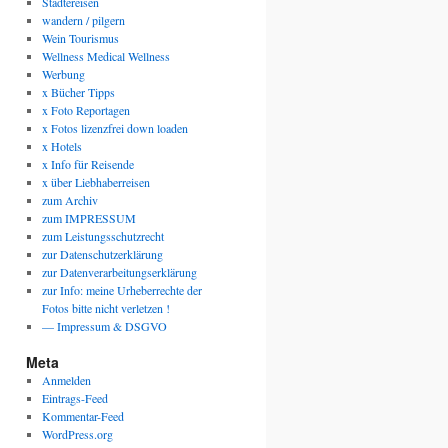
Städtereisen
wandern / pilgern
Wein Tourismus
Wellness Medical Wellness
Werbung
x Bücher Tipps
x Foto Reportagen
x Fotos lizenzfrei down loaden
x Hotels
x Info für Reisende
x über Liebhaberreisen
zum Archiv
zum IMPRESSUM
zum Leistungsschutzrecht
zur Datenschutzerklärung
zur Datenverarbeitungserklärung
zur Info: meine Urheberrechte der
Fotos bitte nicht verletzen !
— Impressum & DSGVO
Meta
Anmelden
Eintrags-Feed
Kommentar-Feed
WordPress.org