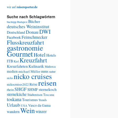
wir auf
reisereporter.de
Suche nach Schlagwörtern
Bücher
buchtipp
Budapest
deutsches Weininstitut
DWI
Donau
Deutschland
Feinschmecker
Facebook
Flusskreuzfahrt
gastronomie
Gourmet
Hotel
Hotels
Kreuzfahrt
ITB
Kiel
Kreuzfahrten
Kulinarik
Mallorca
medien
mms
michael Müller
natur
nicko cruises
nicko
reisen
Reise
nickocruises2022
SHGF
SHMF
sternekoch
rhein
sterneküche
Städtereisen
Toscana
toskana
Tourismus
Trends
Urlaub
Vasco da Gama
USA
Wein
winzer
wandern