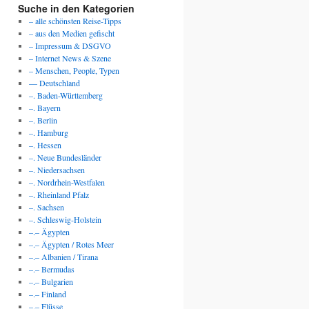
Suche in den Kategorien
– alle schönsten Reise-Tipps
– aus den Medien gefischt
– Impressum & DSGVO
– Internet News & Szene
– Menschen, People, Typen
— Deutschland
–. Baden-Württemberg
–. Bayern
–. Berlin
–. Hamburg
–. Hessen
–. Neue Bundesländer
–. Niedersachsen
–. Nordrhein-Westfalen
–. Rheinland Pfalz
–. Sachsen
–. Schleswig-Holstein
–.– Ägypten
–.– Ägypten / Rotes Meer
–.– Albanien / Tirana
–.– Bermudas
–.– Bulgarien
–.– Finland
–.– Flüsse