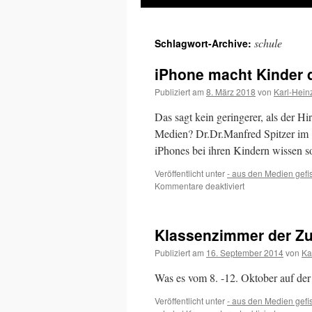
Inhalt
schule
Schlagwort-Archive:
springen
iPhone macht Kinder
Publiziert am
8. März 2018
von
Karl-Hein
Das sagt kein geringerer, als der H
Medien? Dr.Dr.Manfred Spitzer im
iPhones bei ihren Kindern wissen s
Veröffentlicht unter
- aus den Medien gefi
für
Kommentare deaktiviert
iPhone
macht
Kinder
Klassenzimmer der Zu
depressiv
und
Publiziert am
16. September 2014
von
Ka
dumm…
Was es vom 8. -12. Oktober auf der
Veröffentlicht unter
- aus den Medien gefi