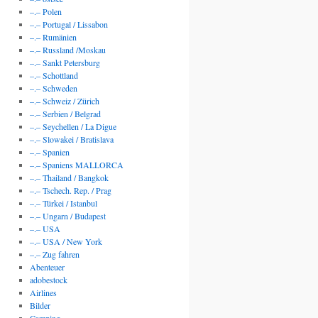
–.– Polen
–.– Portugal / Lissabon
–.– Rumänien
–.– Russland /Moskau
–.– Sankt Petersburg
–.– Schottland
–.– Schweden
–.– Schweiz / Zürich
–.– Serbien / Belgrad
–.– Seychellen / La Digue
–.– Slowakei / Bratislava
–.– Spanien
–.– Spaniens MALLORCA
–.– Thailand / Bangkok
–.– Tschech. Rep. / Prag
–.– Türkei / Istanbul
–.– Ungarn / Budapest
–.– USA
–.– USA / New York
–.– Zug fahren
Abenteuer
adobestock
Airlines
Bilder