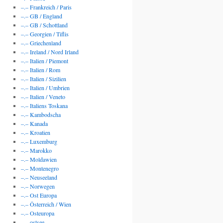
–.– Frankreich / Paris
–.– GB / England
–.– GB / Schottland
–.– Georgien / Tiflis
–.– Griechenland
–.– Ireland / Nord Irland
–.– Italien / Piemont
–.– Italien / Rom
–.– Italien / Sizilien
–.– Italien / Umbrien
–.– Italien / Veneto
–.– Italiens Toskana
–.– Kambodscha
–.– Kanada
–.– Kroatien
–.– Luxemburg
–.– Marokko
–.– Moldawien
–.– Montenegro
–.– Neuseeland
–.– Norwegen
–.– Ost Europa
–.– Österreich / Wien
–.– Osteuropa
–.– ostsee