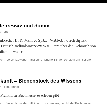
 depressiv und dumm…
z Hänel
irnforscher Dr.Dr.Manfred Spitzer Verblöden durch digitale
 Deutschlandfunk-Interview Was Eltern über den Gebrauch von
ollten … weiter.
scht
|
Verschlagwortet mit
bildung
,
iphone
,
Kinder
,
schulbildung
,
schule
|
kunft – Bienenstock des Wissens
rl-Heinz Hänel
 Frankfurter Buchmesse zu erleben gibt
scht
|
Verschlagwortet mit
bildung
,
Buchmesse
,
Frankfurter Buchmesse
,