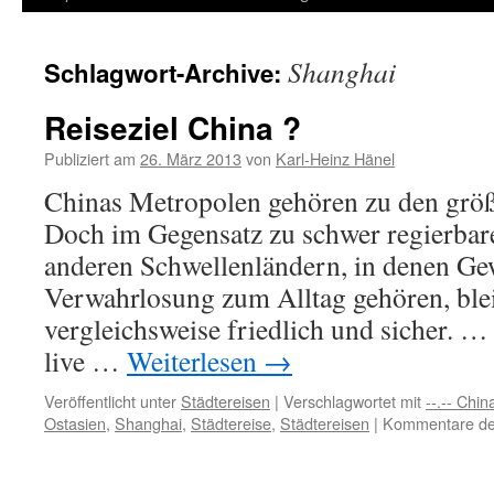
Inhalt
Shanghai
Schlagwort-Archive:
springen
Reiseziel China ?
Publiziert am
26. März 2013
von
Karl-Heinz Hänel
Chinas Metropolen gehören zu den größt
Doch im Gegensatz zu schwer regierba
anderen Schwellenländern, in denen Ge
Verwahrlosung zum Alltag gehören, ble
vergleichsweise friedlich und sicher. 
live …
Weiterlesen
→
Veröffentlicht unter
Städtereisen
|
Verschlagwortet mit
--.-- Chin
Ostasien
,
Shanghai
,
Städtereise
,
Städtereisen
|
Kommentare dea