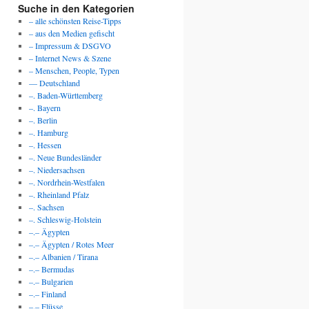
Suche in den Kategorien
– alle schönsten Reise-Tipps
– aus den Medien gefischt
– Impressum & DSGVO
– Internet News & Szene
– Menschen, People, Typen
— Deutschland
–. Baden-Württemberg
–. Bayern
–. Berlin
–. Hamburg
–. Hessen
–. Neue Bundesländer
–. Niedersachsen
–. Nordrhein-Westfalen
–. Rheinland Pfalz
–. Sachsen
–. Schleswig-Holstein
–.– Ägypten
–.– Ägypten / Rotes Meer
–.– Albanien / Tirana
–.– Bermudas
–.– Bulgarien
–.– Finland
–.– Flüsse