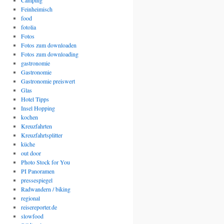
Camping
Feinheimisch
food
fotolia
Fotos
Fotos zum downloaden
Fotos zum downloading
gastronomie
Gastronomie
Gastronomie preiswert
Glas
Hotel Tipps
Insel Hopping
kochen
Kreuzfahrten
Kreuzfahrtsplitter
küche
out door
Photo Stock for You
PI Panoramen
pressespiegel
Radwandern / biking
regional
reisereporter.de
slowfood