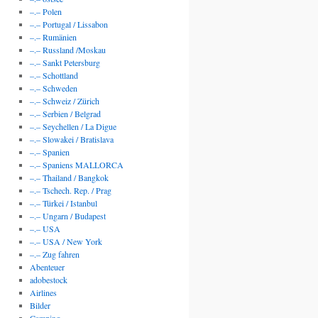
–.– Polen
–.– Portugal / Lissabon
–.– Rumänien
–.– Russland /Moskau
–.– Sankt Petersburg
–.– Schottland
–.– Schweden
–.– Schweiz / Zürich
–.– Serbien / Belgrad
–.– Seychellen / La Digue
–.– Slowakei / Bratislava
–.– Spanien
–.– Spaniens MALLORCA
–.– Thailand / Bangkok
–.– Tschech. Rep. / Prag
–.– Türkei / Istanbul
–.– Ungarn / Budapest
–.– USA
–.– USA / New York
–.– Zug fahren
Abenteuer
adobestock
Airlines
Bilder