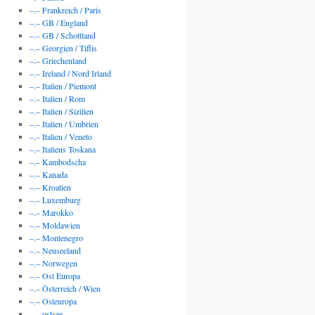
–.– Frankreich / Paris
–.– GB / England
–.– GB / Schottland
–.– Georgien / Tiflis
–.– Griechenland
–.– Ireland / Nord Irland
–.– Italien / Piemont
–.– Italien / Rom
–.– Italien / Sizilien
–.– Italien / Umbrien
–.– Italien / Veneto
–.– Italiens Toskana
–.– Kambodscha
–.– Kanada
–.– Kroatien
–.– Luxemburg
–.– Marokko
–.– Moldawien
–.– Montenegro
–.– Neuseeland
–.– Norwegen
–.– Ost Europa
–.– Österreich / Wien
–.– Osteuropa
–.– ostsee