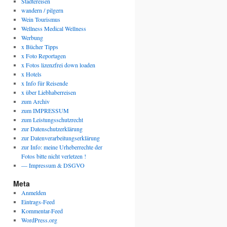
Städtereisen
wandern / pilgern
Wein Tourismus
Wellness Medical Wellness
Werbung
x Bücher Tipps
x Foto Reportagen
x Fotos lizenzfrei down loaden
x Hotels
x Info für Reisende
x über Liebhaberreisen
zum Archiv
zum IMPRESSUM
zum Leistungsschutzrecht
zur Datenschutzerklärung
zur Datenverarbeitungserklärung
zur Info: meine Urheberrechte der
Fotos bitte nicht verletzen !
— Impressum & DSGVO
Meta
Anmelden
Eintrags-Feed
Kommentar-Feed
WordPress.org