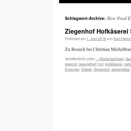
Inhalt
Slow Food E
Schlagwort-Archive:
springen
Ziegenhof Hofkäserei
Publiziert am
1. Juni 2016
von
Karl-Heinz
Zu Besuch bei Christian Michelbra
Veröffentlicht unter
--. Niedersachsen
,
Ga
gesund
,
gesundheit
,
hof
,
Hofkäserei
,
natü
Erzeuger
,
Visbek
,
Ziegenhof
,
ziegenkäse