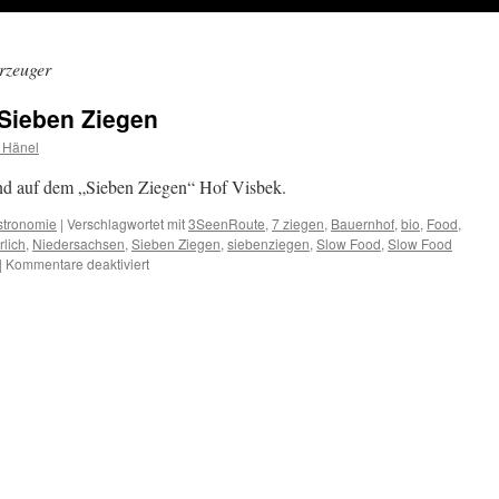
rzeuger
 Sieben Ziegen
 Hänel
nd auf dem „Sieben Ziegen“ Hof Visbek.
stronomie
|
Verschlagwortet mit
3SeenRoute
,
7 ziegen
,
Bauernhof
,
bio
,
Food
,
rlich
,
Niedersachsen
,
Sieben Ziegen
,
siebenziegen
,
Slow Food
,
Slow Food
für
|
Kommentare deaktiviert
Ziegenhof
Hofkäserei
Sieben
Ziegen