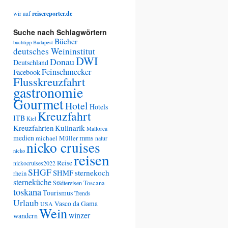
wir auf
reisereporter.de
Suche nach Schlagwörtern
Bücher
buchtipp
Budapest
deutsches Weininstitut
DWI
Donau
Deutschland
Feinschmecker
Facebook
Flusskreuzfahrt
gastronomie
Gourmet
Hotel
Hotels
Kreuzfahrt
ITB
Kiel
Kreuzfahrten
Kulinarik
Mallorca
medien
mms
michael Müller
natur
nicko cruises
nicko
reisen
Reise
nickocruises2022
SHGF
SHMF
sternekoch
rhein
sterneküche
Städtereisen
Toscana
toskana
Tourismus
Trends
Urlaub
Vasco da Gama
USA
Wein
winzer
wandern