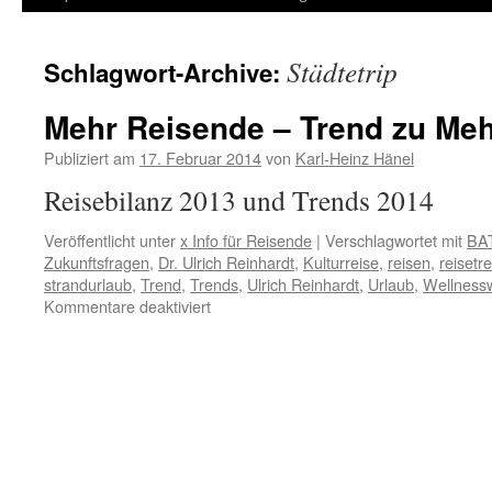
Inhalt
Städtetrip
Schlagwort-Archive:
springen
Mehr Reisende – Trend zu Meh
Publiziert am
17. Februar 2014
von
Karl-Heinz Hänel
Reisebilanz 2013 und Trends 2014
Veröffentlicht unter
x Info für Reisende
|
Verschlagwortet mit
BAT
Zukunftsfragen
,
Dr. Ulrich Reinhardt
,
Kulturreise
,
reisen
,
reisetr
strandurlaub
,
Trend
,
Trends
,
Ulrich Reinhardt
,
Urlaub
,
Wellness
für
Kommentare deaktiviert
Mehr
Reisende
–
Trend
zu
Mehrfachreisen