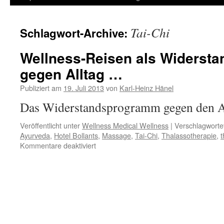
Inhalt
Tai-Chi
Schlagwort-Archive:
springen
Wellness-Reisen als Widerst
gegen Alltag …
Publiziert am
19. Juli 2013
von
Karl-Heinz Hänel
Das Widerstandsprogramm gegen den Al
Veröffentlicht unter
Wellness Medical Wellness
|
Verschlagwortet
Ayurveda
,
Hotel Bollants
,
Massage
,
Tai-Chi
,
Thalassotherapie
,
t
für
Kommentare deaktiviert
Wellness-
Reisen
als
Widerstandsprogramm
gegen
Alltag
…