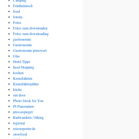
Camping
Feinheimisch
food
fotolia
Fotos
Fotos zum downloaden
Fotos zum downloading
gastronomie
Gastronomie
Gastronomie preiswert
Glas
Hotel Tipps
Insel Hopping
kochen
Kreuzfahrten
Kreuzfahrtsplitter
küche
out door
Photo Stock for You
PI Panoramen
pressespiegel
Radwandern / biking
regional
reisereporter.de
slowfood