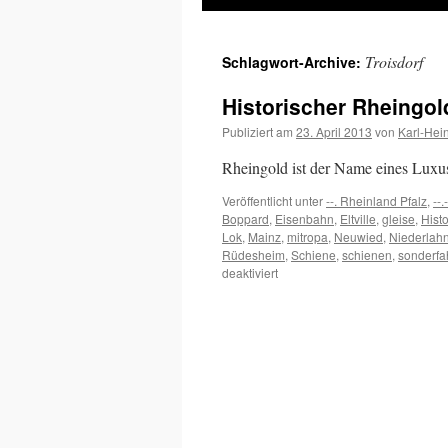
Inhalt
Troisdorf
Schlagwort-Archive:
springen
Historischer Rheingo
Publiziert am
23. April 2013
von
Karl-Hei
Rheingold ist der Name eines Luxu
Veröffentlicht unter
--. Rheinland Pfalz
,
--
Boppard
,
Eisenbahn
,
Eltville
,
gleise
,
Hist
Lok
,
Mainz
,
mitropa
,
Neuwied
,
Niederlahn
Rüdesheim
,
Schiene
,
schienen
,
sonderfa
für
deaktiviert
Historischer
Rheingold
fährt
am
Romantischen
Rhein