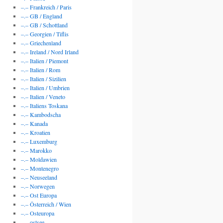
–.– Frankreich / Paris
–.– GB / England
–.– GB / Schottland
–.– Georgien / Tiflis
–.– Griechenland
–.– Ireland / Nord Irland
–.– Italien / Piemont
–.– Italien / Rom
–.– Italien / Sizilien
–.– Italien / Umbrien
–.– Italien / Veneto
–.– Italiens Toskana
–.– Kambodscha
–.– Kanada
–.– Kroatien
–.– Luxemburg
–.– Marokko
–.– Moldawien
–.– Montenegro
–.– Neuseeland
–.– Norwegen
–.– Ost Europa
–.– Österreich / Wien
–.– Osteuropa
–.– ostsee