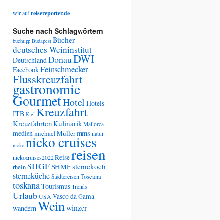
wir auf
reisereporter.de
Suche nach Schlagwörtern
Bücher
buchtipp
Budapest
deutsches Weininstitut
DWI
Donau
Deutschland
Feinschmecker
Facebook
Flusskreuzfahrt
gastronomie
Gourmet
Hotel
Hotels
Kreuzfahrt
ITB
Kiel
Kreuzfahrten
Kulinarik
Mallorca
medien
mms
michael Müller
natur
nicko cruises
nicko
reisen
Reise
nickocruises2022
SHGF
SHMF
sternekoch
rhein
sterneküche
Städtereisen
Toscana
toskana
Tourismus
Trends
Urlaub
Vasco da Gama
USA
Wein
winzer
wandern