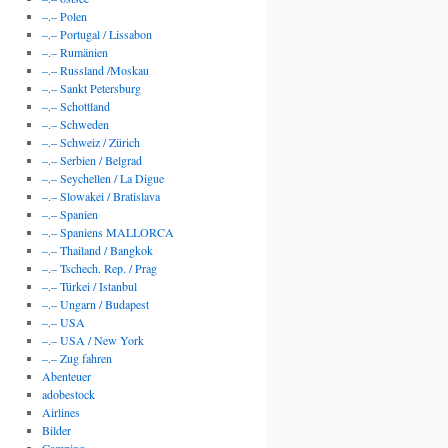
–.– Polen
–.– Portugal / Lissabon
–.– Rumänien
–.– Russland /Moskau
–.– Sankt Petersburg
–.– Schottland
–.– Schweden
–.– Schweiz / Zürich
–.– Serbien / Belgrad
–.– Seychellen / La Digue
–.– Slowakei / Bratislava
–.– Spanien
–.– Spaniens MALLORCA
–.– Thailand / Bangkok
–.– Tschech. Rep. / Prag
–.– Türkei / Istanbul
–.– Ungarn / Budapest
–.– USA
–.– USA / New York
–.– Zug fahren
Abenteuer
adobestock
Airlines
Bilder