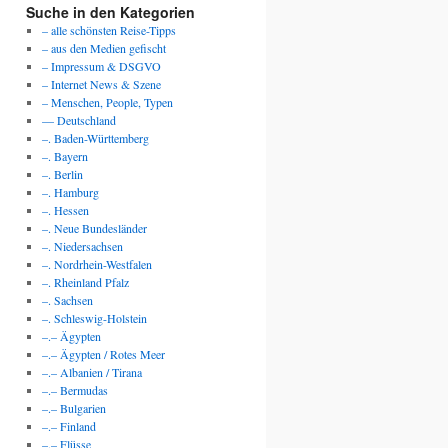
Suche in den Kategorien
– alle schönsten Reise-Tipps
– aus den Medien gefischt
– Impressum & DSGVO
– Internet News & Szene
– Menschen, People, Typen
— Deutschland
–. Baden-Württemberg
–. Bayern
–. Berlin
–. Hamburg
–. Hessen
–. Neue Bundesländer
–. Niedersachsen
–. Nordrhein-Westfalen
–. Rheinland Pfalz
–. Sachsen
–. Schleswig-Holstein
–.– Ägypten
–.– Ägypten / Rotes Meer
–.– Albanien / Tirana
–.– Bermudas
–.– Bulgarien
–.– Finland
–.– Flüsse