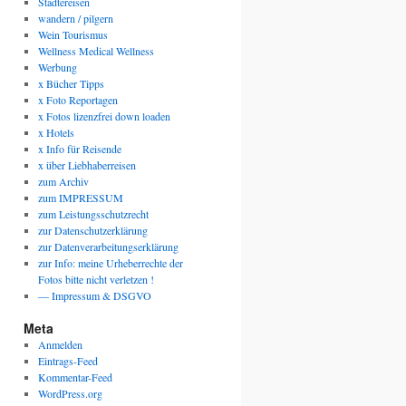
Städtereisen
wandern / pilgern
Wein Tourismus
Wellness Medical Wellness
Werbung
x Bücher Tipps
x Foto Reportagen
x Fotos lizenzfrei down loaden
x Hotels
x Info für Reisende
x über Liebhaberreisen
zum Archiv
zum IMPRESSUM
zum Leistungsschutzrecht
zur Datenschutzerklärung
zur Datenverarbeitungserklärung
zur Info: meine Urheberrechte der
Fotos bitte nicht verletzen !
— Impressum & DSGVO
Meta
Anmelden
Eintrags-Feed
Kommentar-Feed
WordPress.org