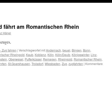
ld fährt am Romantischen Rhein
nz Hänel
szuges,
.-- Zug fahren
|
Verschlagwortet mit
Andernach
,
beuel
,
Bingen
,
Bonn
,
orischer Rheingold
,
Kaub
,
Koblenz
,
Köln
,
Köln/Deutz
,
Königswinter
,
Linz
,
stein
,
Oberwesel
,
Pufferküsser
,
Remagen
,
Rheingold
,
Romantischer Rhein
,
hrten
,
St.Goarshausen
,
Troisdorf
,
Wiesbaden
,
Zug
,
zugfahrten
|
Kommentare