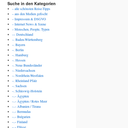
Suche in den Kategorien
– alle schönsten Reise-Tipps
– aus den Medien gefischt
– Impressum & DSGVO
– Internet News & Szene
– Menschen, People, Typen
— Deutschland
–. Baden-Württemberg
–. Bayern
–. Berlin
–. Hamburg
–. Hessen
–. Neue Bundesländer
–. Niedersachsen
–. Nordrhein-Westfalen
–. Rheinland Pfalz
–. Sachsen
–. Schleswig-Holstein
–.– Ägypten
–.– Ägypten / Rotes Meer
–.– Albanien / Tirana
–.– Bermudas
–.– Bulgarien
–.– Finland
–.– Flüsse