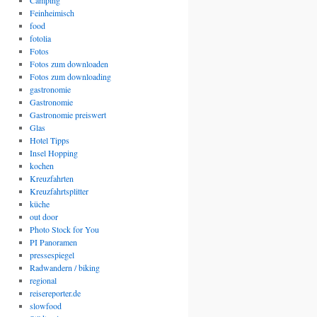
Camping
Feinheimisch
food
fotolia
Fotos
Fotos zum downloaden
Fotos zum downloading
gastronomie
Gastronomie
Gastronomie preiswert
Glas
Hotel Tipps
Insel Hopping
kochen
Kreuzfahrten
Kreuzfahrtsplitter
küche
out door
Photo Stock for You
PI Panoramen
pressespiegel
Radwandern / biking
regional
reisereporter.de
slowfood