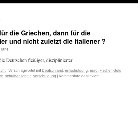
g
für die Griechen, dann für die
r und nicht zuletzt die Italiener ?
 Hänel
ie Deutschen fleißiger, disziplinierter
scht
|
Verschlagwortet mit
Deutschland
,
entschuldung
,
Euro
,
Fischer
,
Geld
,
für
en
,
schuldenschnitt
,
verschuldung
|
Kommentare deaktiviert
Schuldenschnitt:
erst
für
die
Griechen,
dann
für
die
Portugiesen,
die
Spanier