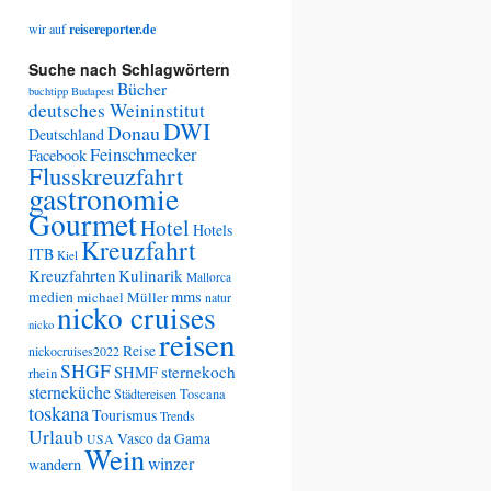
wir auf
reisereporter.de
Suche nach Schlagwörtern
Bücher
buchtipp
Budapest
deutsches Weininstitut
DWI
Donau
Deutschland
Feinschmecker
Facebook
Flusskreuzfahrt
gastronomie
Gourmet
Hotel
Hotels
Kreuzfahrt
ITB
Kiel
Kreuzfahrten
Kulinarik
Mallorca
medien
mms
michael Müller
natur
nicko cruises
nicko
reisen
Reise
nickocruises2022
SHGF
SHMF
sternekoch
rhein
sterneküche
Städtereisen
Toscana
toskana
Tourismus
Trends
Urlaub
Vasco da Gama
USA
Wein
winzer
wandern