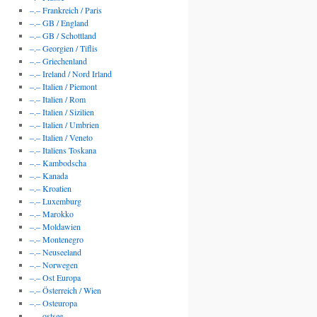
–.– Frankreich / Paris
–.– GB / England
–.– GB / Schottland
–.– Georgien / Tiflis
–.– Griechenland
–.– Ireland / Nord Irland
–.– Italien / Piemont
–.– Italien / Rom
–.– Italien / Sizilien
–.– Italien / Umbrien
–.– Italien / Veneto
–.– Italiens Toskana
–.– Kambodscha
–.– Kanada
–.– Kroatien
–.– Luxemburg
–.– Marokko
–.– Moldawien
–.– Montenegro
–.– Neuseeland
–.– Norwegen
–.– Ost Europa
–.– Österreich / Wien
–.– Osteuropa
–.– ostsee