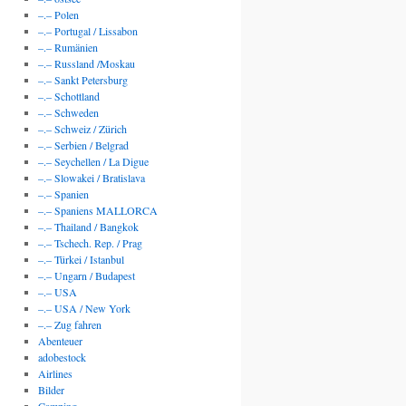
–.– Polen
–.– Portugal / Lissabon
–.– Rumänien
–.– Russland /Moskau
–.– Sankt Petersburg
–.– Schottland
–.– Schweden
–.– Schweiz / Zürich
–.– Serbien / Belgrad
–.– Seychellen / La Digue
–.– Slowakei / Bratislava
–.– Spanien
–.– Spaniens MALLORCA
–.– Thailand / Bangkok
–.– Tschech. Rep. / Prag
–.– Türkei / Istanbul
–.– Ungarn / Budapest
–.– USA
–.– USA / New York
–.– Zug fahren
Abenteuer
adobestock
Airlines
Bilder