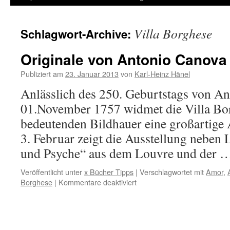
Inhalt
Villa Borghese
Schlagwort-Archive:
springen
Originale von Antonio Canova
Publiziert am
23. Januar 2013
von
Karl-Heinz Hänel
Anlässlich des 250. Geburtstags von A
01.November 1757 widmet die Villa B
bedeutenden Bildhauer eine großartige 
3. Februar zeigt die Ausstellung nebe
und Psyche“ aus dem Louvre und der
Veröffentlicht unter
x Bücher Tipps
|
Verschlagwortet mit
Amor
,
für
Borghese
|
Kommentare deaktiviert
Originale
von
Antonio
Canova