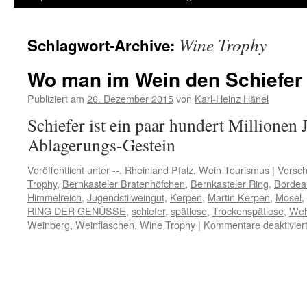
Inhalt
Wine Trophy
Schlagwort-Archive:
springen
Wo man im Wein den Schiefe
Publiziert am
26. Dezember 2015
von
Karl-Heinz Hänel
Schiefer ist ein paar hundert Millionen J
Ablagerungs-Gestein
Veröffentlicht unter
--. Rheinland Pfalz
,
Wein Tourismus
|
Versch
Trophy
,
Bernkasteler Bratenhöfchen
,
Bernkasteler Ring
,
Bordea
Himmelreich
,
Jugendstilweingut
,
Kerpen
,
Martin Kerpen
,
Mosel
,
RING DER GENÜSSE
,
schiefer
,
spätlese
,
Trockenspätlese
,
Weh
Weinberg
,
Weinflaschen
,
Wine Trophy
|
Kommentare deaktivier