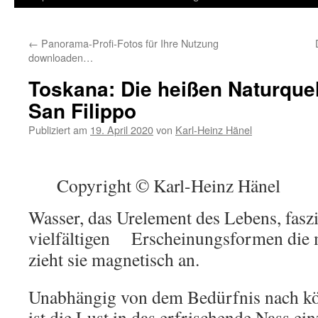
Inhalt
←
Panorama-Profi-Fotos für Ihre Nutzung
springen
downloaden…
Toskana: Die heißen Naturquel
San Filippo
Publiziert am
19. April 2020
von
Karl-Heinz Hänel
Copyright © Karl-Heinz Hänel
Wasser, das Urelement des Lebens, faszi
vielfältigen
Erscheinungsformen die m
zieht sie magnetisch an.
Unabhängig von dem Bedürfnis nach kö
ist die Lust in das erfrischende Nass ei