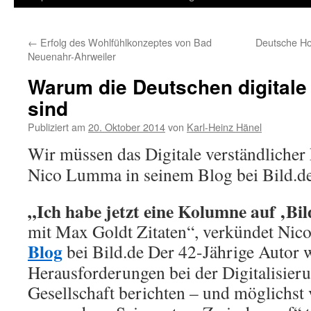
Inhalt
←
Erfolg des Wohlfühlkonzeptes von Bad
Deutsche Ho
springen
Neuenahr-Ahrweiler
Warum die Deutschen digitale
sind
Publiziert am
20. Oktober 2014
von
Karl-Heinz Hänel
Wir müssen das Digitale verständliche
Nico Lumma in seinem Blog bei Bild.d
„Ich habe jetzt eine Kolumne auf ‚Bil
mit Max Goldt Zitaten“, verkündet Ni
Blog
bei Bild.de Der 42-Jährige Autor w
Herausforderungen bei der Digitalisier
Gesellschaft berichten – und möglichst