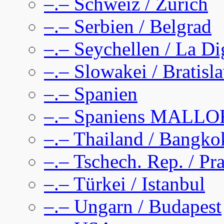
–.– Schweiz / Zürich
–.– Serbien / Belgrad
–.– Seychellen / La D
–.– Slowakei / Bratisl
–.– Spanien
–.– Spaniens MALL
–.– Thailand / Bangko
–.– Tschech. Rep. / Pr
–.– Türkei / Istanbul
–.– Ungarn / Budapest