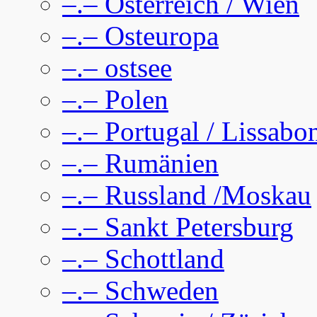
–.– Österreich / Wien
–.– Osteuropa
–.– ostsee
–.– Polen
–.– Portugal / Lissabo
–.– Rumänien
–.– Russland /Moskau
–.– Sankt Petersburg
–.– Schottland
–.– Schweden