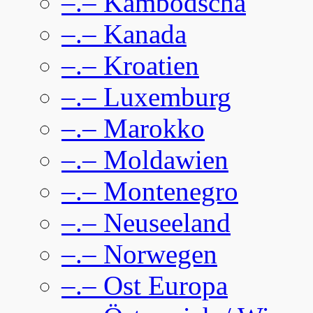
–.– Kambodscha
–.– Kanada
–.– Kroatien
–.– Luxemburg
–.– Marokko
–.– Moldawien
–.– Montenegro
–.– Neuseeland
–.– Norwegen
–.– Ost Europa