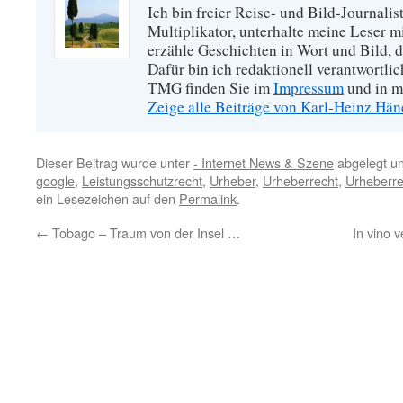
Ich bin freier Reise- und Bild-Journalis
Multiplikator, unterhalte meine Leser 
erzähle Geschichten in Wort und Bild, di
Dafür bin ich redaktionell verantwortli
TMG finden Sie im
Impressum
und in m
Zeige alle Beiträge von Karl-Heinz Hä
Dieser Beitrag wurde unter
- Internet News & Szene
abgelegt u
google
,
Leistungsschutzrecht
,
Urheber
,
Urheberrecht
,
Urheberre
ein Lesezeichen auf den
Permalink
.
←
Tobago – Traum von der Insel …
In vino 