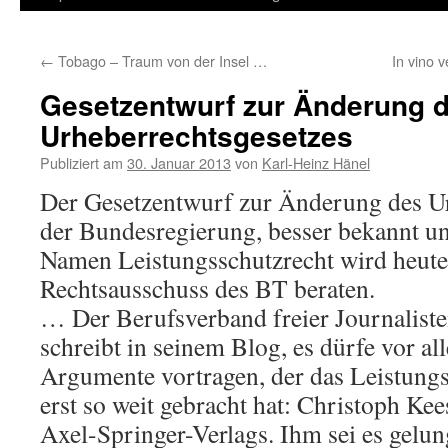
Inhalt
←
Tobago – Traum von der Insel …
In vino 
springen
Gesetzentwurf zur Änderung 
Urheberrechtsgesetzes
Publiziert am
30. Januar 2013
von
Karl-Heinz Hänel
Der Gesetzentwurf zur Änderung des Ur
der Bundesregierung, besser bekannt u
Namen Leistungsschutzrecht wird heut
Rechtsausschuss des BT beraten.
… Der Berufsverband freier Journaliste
schreibt in seinem Blog, es dürfe vor al
Argumente vortragen, der das Leistung
erst so weit gebracht hat: Christoph Kee
Axel-Springer-Verlags. Ihm sei es gelun