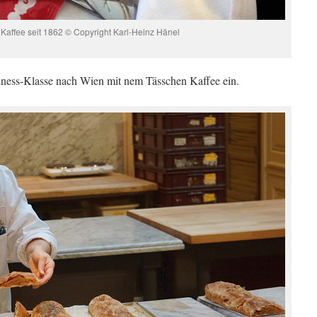
 Kaffee seit
1862
© Copyright Karl-Heinz Hänel
siness-Klasse nach Wien mit nem Tässchen Kaffee ein.