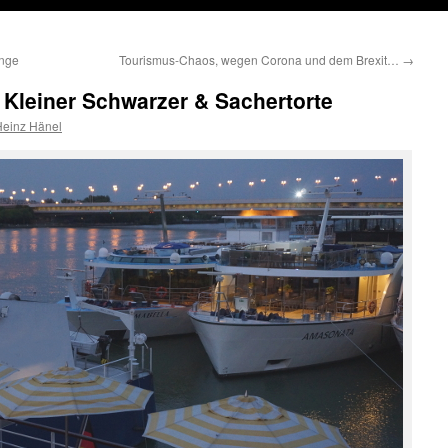
enge
Tourismus-Chaos, wegen Corona und dem Brexit…
→
n Kleiner Schwarzer & Sachertorte
Heinz Hänel