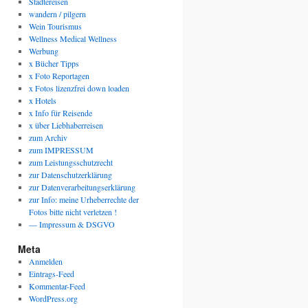
Städtereisen
wandern / pilgern
Wein Tourismus
Wellness Medical Wellness
Werbung
x Bücher Tipps
x Foto Reportagen
x Fotos lizenzfrei down loaden
x Hotels
x Info für Reisende
x über Liebhaberreisen
zum Archiv
zum IMPRESSUM
zum Leistungsschutzrecht
zur Datenschutzerklärung
zur Datenverarbeitungserklärung
zur Info: meine Urheberrechte der
Fotos bitte nicht verletzen !
— Impressum & DSGVO
Meta
Anmelden
Eintrags-Feed
Kommentar-Feed
WordPress.org