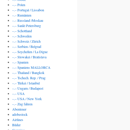
–.– Polen
–.– Portugal / Lissabon
–.– Rumänien
–.– Russland /Moskau
–.– Sankt Petersburg
–.– Schottland
–.– Schweden
–.– Schweiz / Zürich
–.– Serbien / Belgrad
–.– Seychellen / La Digue
–.– Slowakei / Bratislava
–.– Spanien
–.– Spaniens MALLORCA
–.– Thailand / Bangkok
–.– Tschech. Rep. / Prag
–.– Türkei / Istanbul
–.– Ungarn / Budapest
–.– USA
–.– USA / New York
–.– Zug fahren
Abenteuer
adobestock
Airlines
Bilder