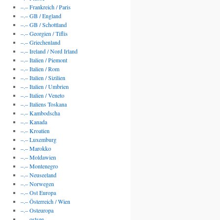
–.– Frankreich / Paris
–.– GB / England
–.– GB / Schottland
–.– Georgien / Tiflis
–.– Griechenland
–.– Ireland / Nord Irland
–.– Italien / Piemont
–.– Italien / Rom
–.– Italien / Sizilien
–.– Italien / Umbrien
–.– Italien / Veneto
–.– Italiens Toskana
–.– Kambodscha
–.– Kanada
–.– Kroatien
–.– Luxemburg
–.– Marokko
–.– Moldawien
–.– Montenegro
–.– Neuseeland
–.– Norwegen
–.– Ost Europa
–.– Österreich / Wien
–.– Osteuropa
–.– ostsee