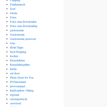
Camping
Feinheimisch
food
fotolia
Fotos
Fotos zum downloaden
Fotos zum downloading
gastronomie
Gastronomie
Gastronomie preiswert
Glas
Hotel Tipps
Insel Hopping
kochen
Kreuzfahrten
Kreuzfahrtsplitter
küche
out door
Photo Stock for You
PI Panoramen
pressespiegel
Radwandern / biking
regional
reisereporter.de
slowfood