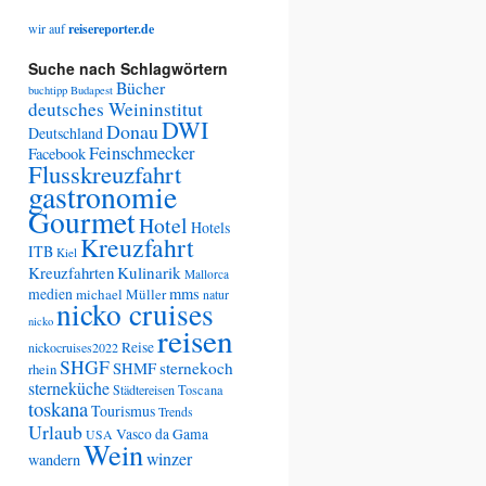
wir auf
reisereporter.de
Suche nach Schlagwörtern
Bücher
buchtipp
Budapest
deutsches Weininstitut
DWI
Donau
Deutschland
Feinschmecker
Facebook
Flusskreuzfahrt
gastronomie
Gourmet
Hotel
Hotels
Kreuzfahrt
ITB
Kiel
Kreuzfahrten
Kulinarik
Mallorca
medien
mms
michael Müller
natur
nicko cruises
nicko
reisen
Reise
nickocruises2022
SHGF
SHMF
sternekoch
rhein
sterneküche
Städtereisen
Toscana
toskana
Tourismus
Trends
Urlaub
Vasco da Gama
USA
Wein
winzer
wandern