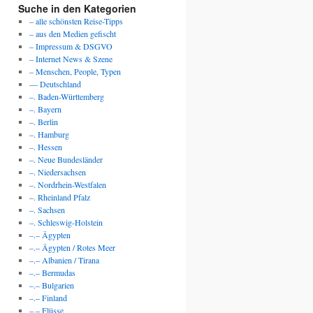
Suche in den Kategorien
– alle schönsten Reise-Tipps
– aus den Medien gefischt
– Impressum & DSGVO
– Internet News & Szene
– Menschen, People, Typen
— Deutschland
–. Baden-Württemberg
–. Bayern
–. Berlin
–. Hamburg
–. Hessen
–. Neue Bundesländer
–. Niedersachsen
–. Nordrhein-Westfalen
–. Rheinland Pfalz
–. Sachsen
–. Schleswig-Holstein
–.– Ägypten
–.– Ägypten / Rotes Meer
–.– Albanien / Tirana
–.– Bermudas
–.– Bulgarien
–.– Finland
–.– Flüsse