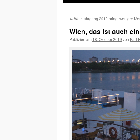
Inhalt
←
Weinjahrgang 2019 bringt weniger M
springen
Wien, das ist auch ei
Publiziert am
18. Oktober 2019
von
Karl-