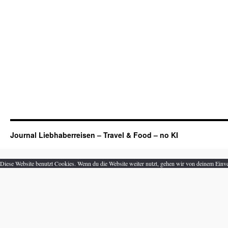
Journal Liebhaberreisen – Travel & Food – no KI
Diese Website benutzt Cookies. Wenn du die Website weiter nutzt, gehen wir von deinem Einve