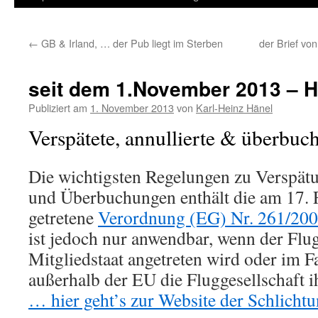
Inhalt
←
GB & Irland, … der Pub liegt im Sterben
der Brief v
springen
seit dem 1.November 2013 – Hi
Publiziert am
1. November 2013
von
Karl-Heinz Hänel
Verspätete, annullierte & überbuc
Die wichtigsten Regelungen zu Verspät
und Überbuchungen enthält die am 17. 
getretene
Verordnung (EG) Nr. 261/20
ist jedoch nur anwendbar, wenn der Flu
Mitgliedstaat angetreten wird oder im Fa
außerhalb der EU die Fluggesellschaft i
… hier geht’s zur Website der Schlichtu