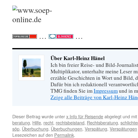
…
…
Über Karl-Heinz Hänel
Ich bin freier Reise- und Bild-Journalis
Multiplikator, unterhalte meine Leser 
erzähle Geschichten in Wort und Bild, di
Dafür bin ich redaktionell verantwortli
TMG finden Sie im
Impressum
und in m
Zeige alle Beiträge von Karl-Heinz Hä
Dieser Beitrag wurde unter
x Info für Reisende
abgelegt und mi
beratung
,
Hilfe
,
recht
,
rechtsbeistand
,
Rechtsberatung
,
schlichte
söp
,
Überbuchung
,
Überbuchungen
,
Verspätung
,
Verspätungen
Lesezeichen auf den
Permalink
.