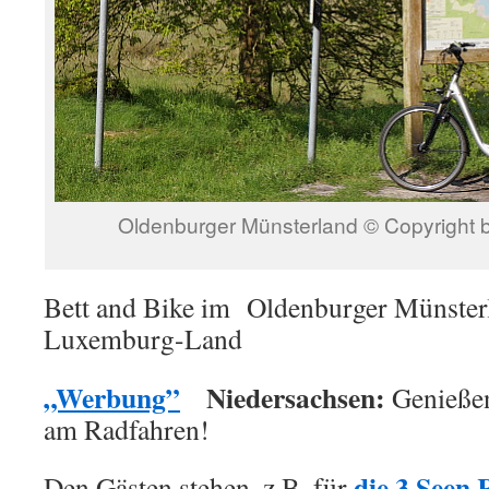
Oldenburger Münsterland © Copyright b
Bett and Bike im Oldenburger Münsterl
Luxemburg-Land
„Werbung”
Niedersachsen:
Genießen 
am Radfahren!
die 3 Seen
Den Gästen stehen, z.B. für