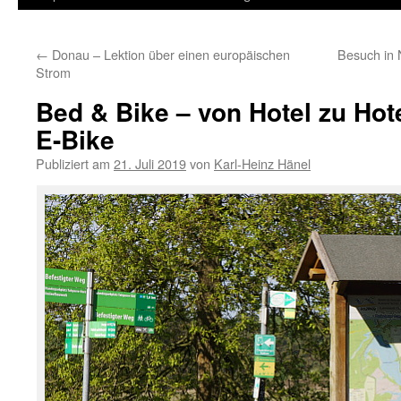
Inhalt
←
Donau – Lektion über einen europäischen
Besuch in N
springen
Strom
Bed & Bike – von Hotel zu Hote
E-Bike
Publiziert am
21. Juli 2019
von
Karl-Heinz Hänel