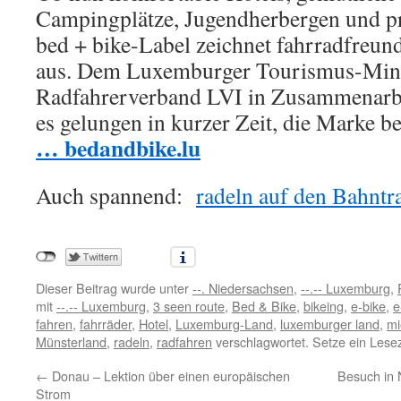
Campingplätze, Jugendherbergen und pr
bed + bike-Label zeichnet fahrradfreund
aus. Dem Luxemburger Tourismus-Mini
Radfahrerverband LVI in Zusammenarbe
es gelungen in kurzer Zeit, die Marke b
… bedandbike.lu
Auch spannend:
radeln auf den Bahnt
Dieser Beitrag wurde unter
--. Niedersachsen
,
--.-- Luxemburg
,
mit
--.-- Luxemburg
,
3 seen route
,
Bed & Bike
,
bikeing
,
e-bike
,
e
fahren
,
fahrräder
,
Hotel
,
Luxemburg-Land
,
luxemburger land
,
mi
Münsterland
,
radeln
,
radfahren
verschlagwortet. Setze ein Lese
←
Donau – Lektion über einen europäischen
Besuch in N
Strom