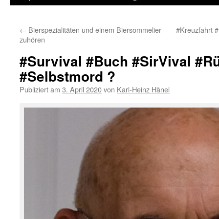
Inhalt
←
Bierspezialitäten und einem Biersommelier
#Kreuzfahrt 
springen
zuhören
#Survival #Buch #SirVival #R
#Selbstmord ?
Publiziert am
3. April 2020
von
Karl-Heinz Hänel