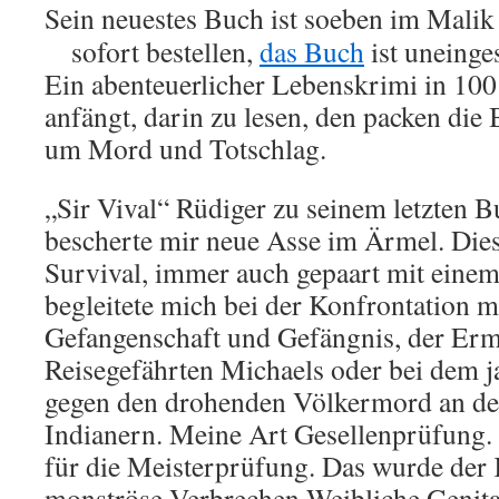
Sein neuestes Buch ist soeben im Mali
sofort bestellen,
das Buch
ist uneinge
Ein abenteuerlicher Lebenskrimi in 10
anfängt, darin zu lesen, den packen die B
um Mord und Totschlag.
„Sir Vival“ Rüdiger zu seinem letzten B
bescherte mir neue Asse im Ärmel. Die
Survival, immer auch gepaart mit eine
begleitete mich bei der Konfrontation mi
Gefangenschaft und Gefängnis, der Er
Reisegefährten Michaels oder bei dem j
gegen den drohenden Völkermord an d
Indianern. Meine Art Gesellenprüfung. I
für die Meisterprüfung. Das wurde der
monströse Verbrechen Weibliche Geni