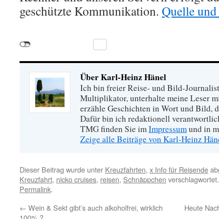
geschützte Kommunikation.
Quelle und 
Über Karl-Heinz Hänel
Ich bin freier Reise- und Bild-Journalis
Multiplikator, unterhalte meine Leser 
erzähle Geschichten in Wort und Bild, di
Dafür bin ich redaktionell verantwortli
TMG finden Sie im
Impressum
und in m
Zeige alle Beiträge von Karl-Heinz Hä
Dieser Beitrag wurde unter
Kreuzfahrten
,
x Info für Reisende
abg
Kreuzfahrt
,
nicko cruises
,
reisen
,
Schnäppchen
verschlagwortet.
Permalink
.
←
Wein & Sekt gibt’s auch alkoholfrei, wirklich
Heute Nach
100% ?