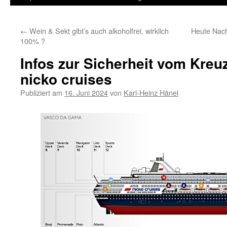
Inhalt
←
Wein & Sekt gibt’s auch alkoholfrei, wirklich
Heute Nach
springen
100% ?
Infos zur Sicherheit vom Kreu
nicko cruises
Publiziert am
16. Juni 2024
von
Karl-Heinz Hänel