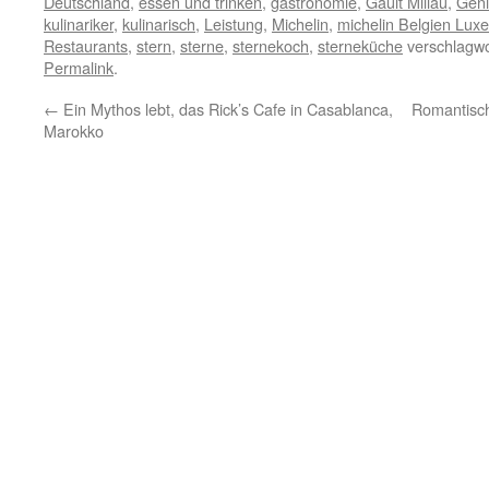
Deutschland
,
essen und trinken
,
gastronomie
,
Gault Millau
,
Geni
kulinariker
,
kulinarisch
,
Leistung
,
Michelin
,
michelin Belgien Lu
Restaurants
,
stern
,
sterne
,
sternekoch
,
sterneküche
verschlagwo
Permalink
.
←
Ein Mythos lebt, das Rick’s Cafe in Casablanca,
Romantisch
Marokko