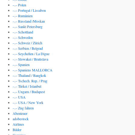
–.– Polen
–.– Portugal / Lissabon
–.– Rumänien
–.– Russland /Moskau
–.– Sankt Petersburg
–.– Schottland
–.– Schweden
–.– Schweiz / Zürich
–.– Serbien / Belgrad
–.– Seychellen / La Digue
–.– Slowakei / Bratislava
–.– Spanien
–.– Spaniens MALLORCA
–.– Thailand / Bangkok
–.– Tschech. Rep. / Prag
–.– Türkei / Istanbul
–.– Ungarn / Budapest
–.– USA
–.– USA / New York
–.– Zug fahren
Abenteuer
adobestock
Airlines
Bilder