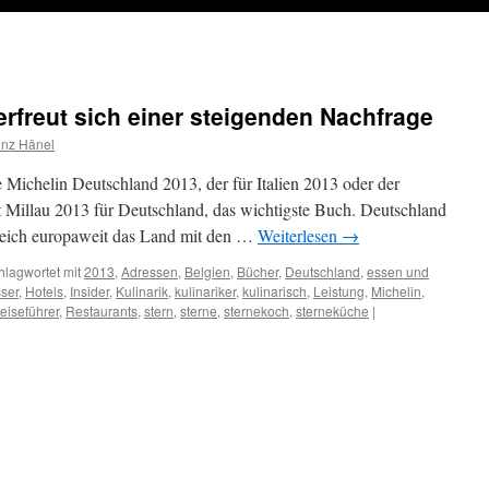
erfreut sich einer steigenden Nachfrage
inz Hänel
ue Michelin Deutschland 2013, der für Italien 2013 oder der
lt Millau 2013 für Deutschland, das wichtigste Buch. Deutschland
kreich europaweit das Land mit den …
Weiterlesen
→
hlagwortet mit
2013
,
Adressen
,
Belgien
,
Bücher
,
Deutschland
,
essen und
ser
,
Hotels
,
Insider
,
Kulinarik
,
kulinariker
,
kulinarisch
,
Leistung
,
Michelin
,
eiseführer
,
Restaurants
,
stern
,
sterne
,
sternekoch
,
sterneküche
|