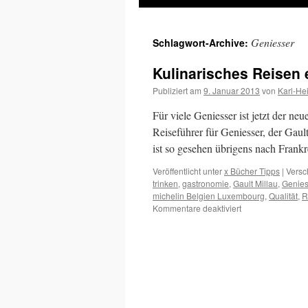
Inhalt
Geniesser
Schlagwort-Archive:
springen
Kulinarisches Reisen 
Publiziert am
9. Januar 2013
von
Karl-He
Für viele Geniesser ist jetzt der ne
Reiseführer für Geniesser, der Gau
ist so gesehen übrigens nach Fran
Veröffentlicht unter
x Bücher Tipps
|
Versc
trinken
,
gastronomie
,
Gault Millau
,
Genies
michelin Belgien Luxembourg
,
Qualität
,
R
für
Kommentare deaktiviert
Kulinarisches
Reisen
erfreut
sich
einer
steigenden
Nachfrage