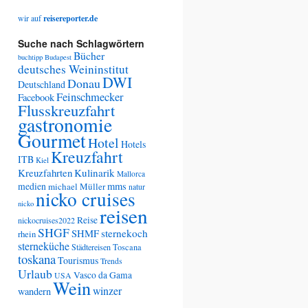
wir auf
reisereporter.de
Suche nach Schlagwörtern
Bücher
buchtipp
Budapest
deutsches Weininstitut
DWI
Donau
Deutschland
Feinschmecker
Facebook
Flusskreuzfahrt
gastronomie
Gourmet
Hotel
Hotels
Kreuzfahrt
ITB
Kiel
Kreuzfahrten
Kulinarik
Mallorca
medien
mms
michael Müller
natur
nicko cruises
nicko
reisen
Reise
nickocruises2022
SHGF
SHMF
sternekoch
rhein
sterneküche
Städtereisen
Toscana
toskana
Tourismus
Trends
Urlaub
Vasco da Gama
USA
Wein
winzer
wandern