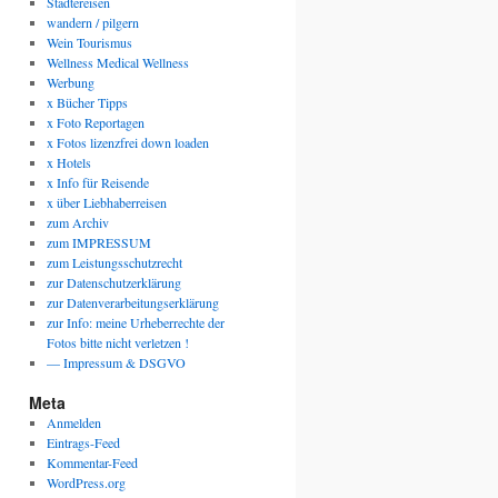
Städtereisen
wandern / pilgern
Wein Tourismus
Wellness Medical Wellness
Werbung
x Bücher Tipps
x Foto Reportagen
x Fotos lizenzfrei down loaden
x Hotels
x Info für Reisende
x über Liebhaberreisen
zum Archiv
zum IMPRESSUM
zum Leistungsschutzrecht
zur Datenschutzerklärung
zur Datenverarbeitungserklärung
zur Info: meine Urheberrechte der
Fotos bitte nicht verletzen !
— Impressum & DSGVO
Meta
Anmelden
Eintrags-Feed
Kommentar-Feed
WordPress.org