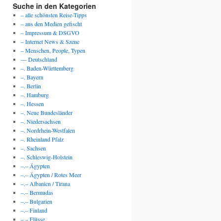
Suche in den Kategorien
– alle schönsten Reise-Tipps
– aus den Medien gefischt
– Impressum & DSGVO
– Internet News & Szene
– Menschen, People, Typen
— Deutschland
–. Baden-Württemberg
–. Bayern
–. Berlin
–. Hamburg
–. Hessen
–. Neue Bundesländer
–. Niedersachsen
–. Nordrhein-Westfalen
–. Rheinland Pfalz
–. Sachsen
–. Schleswig-Holstein
–.– Ägypten
–.– Ägypten / Rotes Meer
–.– Albanien / Tirana
–.– Bermudas
–.– Bulgarien
–.– Finland
–.– Flüsse