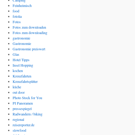
Camping
Feinheimisch
food
fotolia
Fotos
Fotos zum downloaden
Fotos zum downloading
gastronomie
Gastronomie
Gastronomie preiswert
Glas
Hotel Tipps
Insel Hopping
kochen
Kreuzfahrten
Kreuzfahrtsplitter
küche
out door
Photo Stock for You
PI Panoramen
pressespiegel
Radwandern / biking
regional
reisereporter.de
slowfood