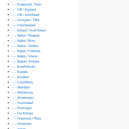
–.– Frankreich / Paris
–.– GB / England
–.– GB / Schottland
–.– Georgien / Tiflis
–.– Griechenland
–.– Ireland / Nord Irland
–.– Italien / Piemont
–.– Italien / Rom
–.– Italien / Sizilien
–.– Italien / Umbrien
–.– Italien / Veneto
–.– Italiens Toskana
–.– Kambodscha
–.– Kanada
–.– Kroatien
–.– Luxemburg
–.– Marokko
–.– Moldawien
–.– Montenegro
–.– Neuseeland
–.– Norwegen
–.– Ost Europa
–.– Österreich / Wien
–.– Osteuropa
–.– ostsee