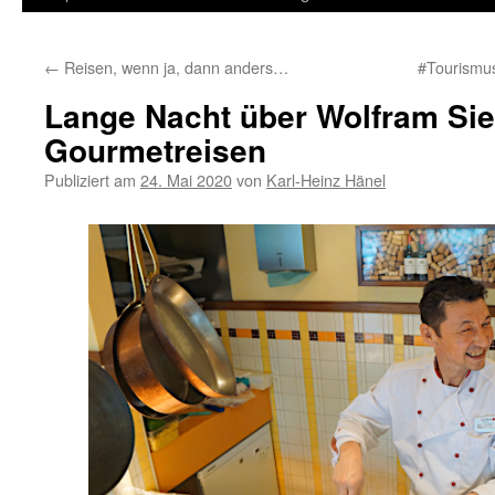
Inhalt
←
Reisen, wenn ja, dann anders…
#Tourismus 
springen
Lange Nacht über Wolfram Si
Gourmetreisen
Publiziert am
24. Mai 2020
von
Karl-Heinz Hänel