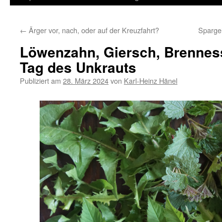
Inhalt
←
Ärger vor, nach, oder auf der Kreuzfahrt?
Sparge
springen
Löwenzahn, Giersch, Brenness
Tag des Unkrauts
Publiziert am
28. März 2024
von
Karl-Heinz Hänel