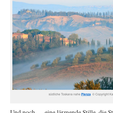
südliche Toskana nahe
Pienza
© Copyright Ka
Und noch … eine lärmende Stille, die S