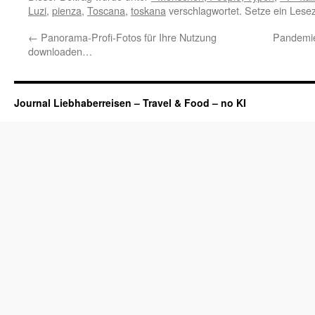
Luzi
,
pienza
,
Toscana
,
toskana
verschlagwortet. Setze ein Lese
←
Panorama-Profi-Fotos für Ihre Nutzung
Pandemie 
downloaden…
Journal Liebhaberreisen – Travel & Food – no KI