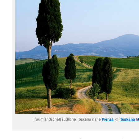
Traumlandschaft südliche Toskana nahe
Pienza
©
Toskana
ht