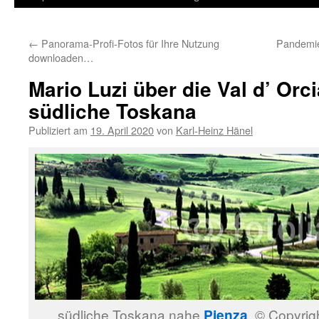
Inhalt
←
Panorama-Profi-Fotos für Ihre Nutzung
Pandemie 
springen
downloaden…
Mario Luzi über die Val d’ Orc
südliche Toskana
Publiziert am
19. April 2020
von
Karl-Heinz Hänel
südliche Toskana nahe
Pienza
© Copyrigh