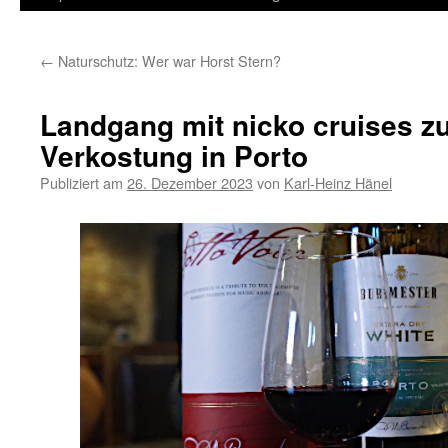
Inhalt
←
Naturschutz: Wer war Horst Stern?
springen
Landgang mit nicko cruises zu
Verkostung in Porto
Publiziert am
26. Dezember 2023
von
Karl-Heinz Hänel