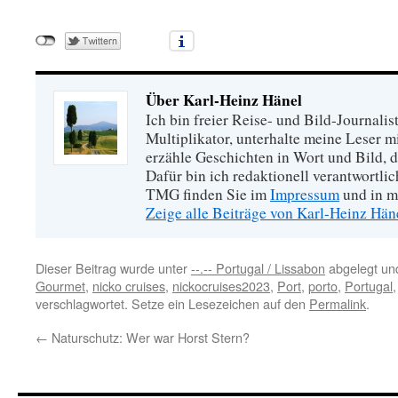
Über Karl-Heinz Hänel
Ich bin freier Reise- und Bild-Journalis
Multiplikator, unterhalte meine Leser 
erzähle Geschichten in Wort und Bild, di
Dafür bin ich redaktionell verantwortli
TMG finden Sie im
Impressum
und in m
Zeige alle Beiträge von Karl-Heinz Hä
Dieser Beitrag wurde unter
--.-- Portugal / Lissabon
abgelegt un
Gourmet
,
nicko cruises
,
nickocruises2023
,
Port
,
porto
,
Portugal
verschlagwortet. Setze ein Lesezeichen auf den
Permalink
.
←
Naturschutz: Wer war Horst Stern?