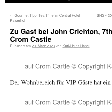
Inhalt
←
Gourmet-Tipp: Tea Time im Central Hotel
SHGF 202
springen
Kaiserhof
Zu Gast bei John Crichton, 7th
Crom Castle
Publiziert am
20. März 2023
von
Karl-Heinz Hänel
auf Crom Cartle © Copyright K
Der Wohnbereich für VIP-Gäste hat ein
auf Crom Cartle © Copyright K