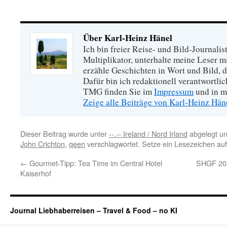
Über Karl-Heinz Hänel
Ich bin freier Reise- und Bild-Journalis
Multiplikator, unterhalte meine Leser 
erzähle Geschichten in Wort und Bild, di
Dafür bin ich redaktionell verantwortli
TMG finden Sie im
Impressum
und in m
Zeige alle Beiträge von Karl-Heinz Hä
Dieser Beitrag wurde unter
--.-- Ireland / Nord Irland
abgelegt u
John Crichton
,
qeen
verschlagwortet. Setze ein Lesezeichen au
←
Gourmet-Tipp: Tea Time im Central Hotel
SHGF 202
Kaiserhof
Journal Liebhaberreisen – Travel & Food – no KI