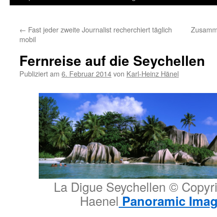
Inhalt
←
Fast jeder zweite Journalist recherchiert täglich
Zusamme
springen
mobil
Fernreise auf die Seychellen
Publiziert am
6. Februar 2014
von
Karl-Heinz Hänel
La Digue Seychellen © Copyri
Haenel
Panoramic Imag