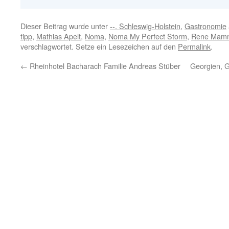
Dieser Beitrag wurde unter
--. Schleswig-Holstein
,
Gastronomie
tipp
,
Mathias Apelt
,
Noma
,
Noma My Perfect Storm
,
Rene Mam
verschlagwortet. Setze ein Lesezeichen auf den
Permalink
.
←
Rheinhotel Bacharach Familie Andreas Stüber
Georgien, G