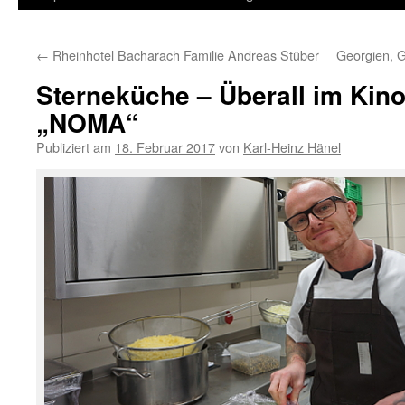
Inhalt
←
Rheinhotel Bacharach Familie Andreas Stüber
Georgien, G
springen
Sterneküche – Überall im Kino
„NOMA“
Publiziert am
18. Februar 2017
von
Karl-Heinz Hänel