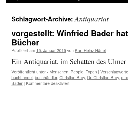
Inhalt
Antiquariat
Schlagwort-Archive:
springen
vorgestellt: Winfried Bader hat
Bücher
Publiziert am
15. Januar 2015
von
Karl-Heinz Hänel
Ein Antiquariat, im Schatten des Ulmer
Veröffentlicht unter
- Menschen, People, Typen
|
Verschlagworte
buchhandel
,
buchhändler
,
Christian Broy
,
Dr. Christian Broy
,
mod
für
Bader
|
Kommentare deaktiviert
vorgestellt:
Winfried
Bader
hat
ein
Herz
für