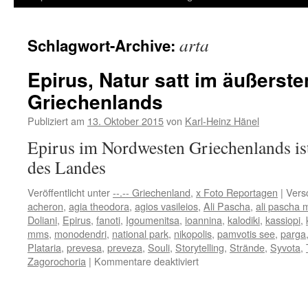
Inhalt
arta
Schlagwort-Archive:
springen
Epirus, Natur satt im äußerst
Griechenlands
Publiziert am
13. Oktober 2015
von
Karl-Heinz Hänel
Epirus im Nordwesten Griechenlands ist
des Landes
Veröffentlicht unter
--.-- Griechenland
,
x Foto Reportagen
|
Vers
acheron
,
agia theodora
,
agios vasileios
,
Ali Pascha
,
ali pascha
Doliani
,
Epirus
,
fanoti
,
Igoumenitsa
,
ioannina
,
kalodiki
,
kassiopi
,
mms
,
monodendri
,
national park
,
nikopolis
,
pamvotis see
,
parga
Plataria
,
prevesa
,
preveza
,
Souli
,
Storytelling
,
Strände
,
Syvota
,
für
Zagorochoria
|
Kommentare deaktiviert
Epirus,
Natur
satt