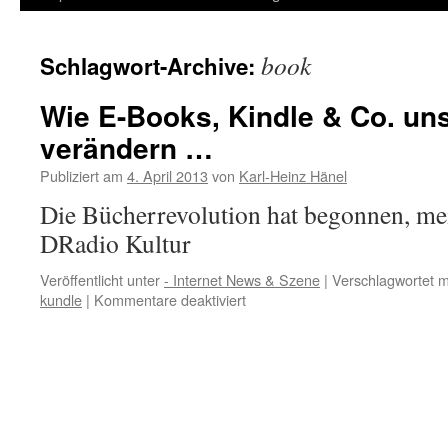
Inhalt
book
Schlagwort-Archive:
springen
Wie E-Books, Kindle & Co. un
verändern …
Publiziert am
4. April 2013
von
Karl-Heinz Hänel
Die Bücherrevolution hat begonnen, me
DRadio Kultur
Veröffentlicht unter
- Internet News & Szene
|
Verschlagwortet m
für
kundle
|
Kommentare deaktiviert
Wie
E-
Books,
Kindle
&
Co.
unser