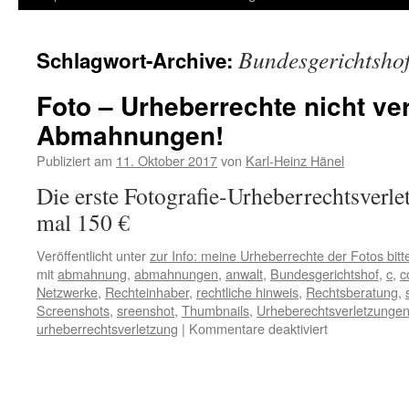
Inhalt
Bundesgerichtsho
Schlagwort-Archive:
springen
Foto – Urheberrechte nicht ver
Abmahnungen!
Publiziert am
11. Oktober 2017
von
Karl-Heinz Hänel
Die erste Fotografie-Urheberrechtsverle
mal 150 €
Veröffentlicht unter
zur Info: meine Urheberrechte der Fotos bitte
mit
abmahnung
,
abmahnungen
,
anwalt
,
Bundesgerichtshof
,
c
,
c
Netzwerke
,
Rechteinhaber
,
rechtliche hinweis
,
Rechtsberatung
,
Screenshots
,
sreenshot
,
Thumbnails
,
Urheberechtsverletzunge
für
urheberrechtsverletzung
|
Kommentare deaktiviert
Foto
–
Urheberrecht
nicht