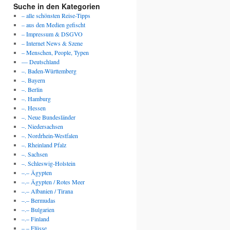
Suche in den Kategorien
– alle schönsten Reise-Tipps
– aus den Medien gefischt
– Impressum & DSGVO
– Internet News & Szene
– Menschen, People, Typen
— Deutschland
–. Baden-Württemberg
–. Bayern
–. Berlin
–. Hamburg
–. Hessen
–. Neue Bundesländer
–. Niedersachsen
–. Nordrhein-Westfalen
–. Rheinland Pfalz
–. Sachsen
–. Schleswig-Holstein
–.– Ägypten
–.– Ägypten / Rotes Meer
–.– Albanien / Tirana
–.– Bermudas
–.– Bulgarien
–.– Finland
–.– Flüsse