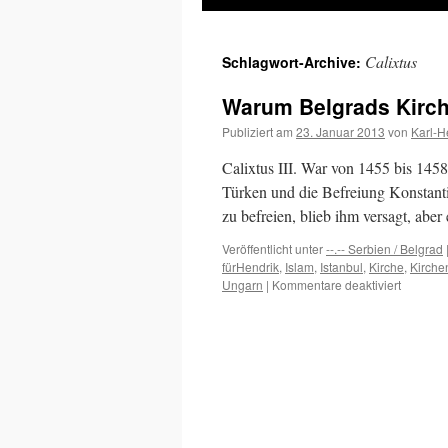
Inhalt
Calixtus
Schlagwort-Archive:
springen
Warum Belgrads Kirch
Publiziert am
23. Januar 2013
von
Karl-H
Calixtus III. War von 1455 bis 145
Türken und die Befreiung Konstanti
zu befreien, blieb ihm versagt, abe
Veröffentlicht unter
--.-- Serbien / Belgrad
fürHendrik
,
Islam
,
Istanbul
,
Kirche
,
Kirche
für
Ungarn
|
Kommentare deaktiviert
Warum
Belgrad
Kirchen
mittags
um
12
läuten
…