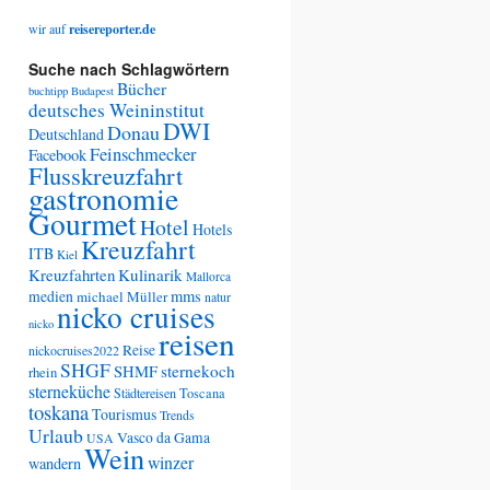
wir auf
reisereporter.de
Suche nach Schlagwörtern
Bücher
buchtipp
Budapest
deutsches Weininstitut
DWI
Donau
Deutschland
Feinschmecker
Facebook
Flusskreuzfahrt
gastronomie
Gourmet
Hotel
Hotels
Kreuzfahrt
ITB
Kiel
Kreuzfahrten
Kulinarik
Mallorca
medien
mms
michael Müller
natur
nicko cruises
nicko
reisen
Reise
nickocruises2022
SHGF
SHMF
sternekoch
rhein
sterneküche
Städtereisen
Toscana
toskana
Tourismus
Trends
Urlaub
Vasco da Gama
USA
Wein
winzer
wandern