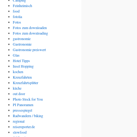
Camping
Feinheimisch
food
fotolia
Fotos
Fotos zum downloaden
Fotos zum downloading
gastronomie
Gastronomie
Gastronomie preiswert
Glas
Hotel Tipps
Insel Hopping
kochen
Kreuzfahrten
Kreuzfahrtsplitter
küche
out door
Photo Stock for You
PI Panoramen
pressespiegel
Radwandern / biking
regional
reisereporter.de
slowfood