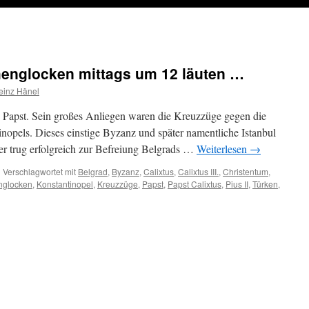
englocken mittags um 12 läuten …
einz Hänel
8 Papst. Sein großes Anliegen waren die Kreuzzüge gegen die
nopels. Dieses einstige Byzanz und später namentliche Istanbul
r er trug erfolgreich zur Befreiung Belgrads …
Weiterlesen
→
|
Verschlagwortet mit
Belgrad
,
Byzanz
,
Calixtus
,
Calixtus III.
,
Christentum
,
nglocken
,
Konstantinopel
,
Kreuzzüge
,
Papst
,
Papst Calixtus
,
Pius II
,
Türken
,
s
glocken