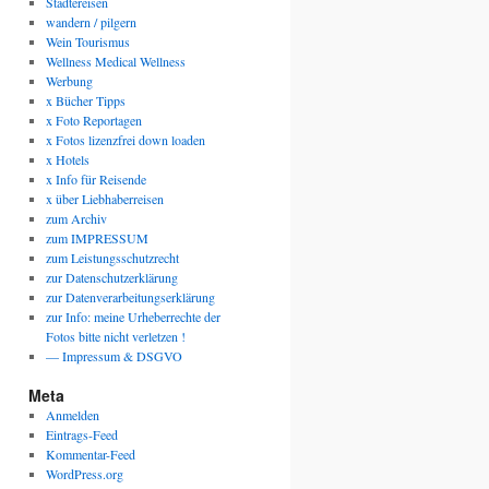
Städtereisen
wandern / pilgern
Wein Tourismus
Wellness Medical Wellness
Werbung
x Bücher Tipps
x Foto Reportagen
x Fotos lizenzfrei down loaden
x Hotels
x Info für Reisende
x über Liebhaberreisen
zum Archiv
zum IMPRESSUM
zum Leistungsschutzrecht
zur Datenschutzerklärung
zur Datenverarbeitungserklärung
zur Info: meine Urheberrechte der
Fotos bitte nicht verletzen !
— Impressum & DSGVO
Meta
Anmelden
Eintrags-Feed
Kommentar-Feed
WordPress.org