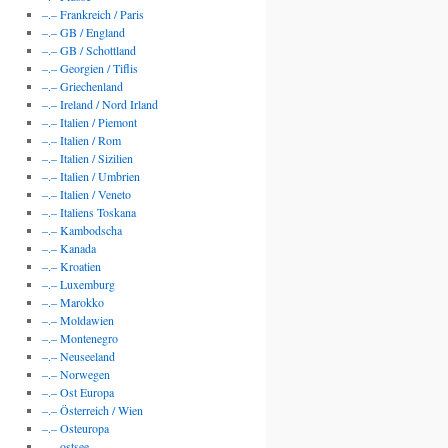
–.– Frankreich / Paris
–.– GB / England
–.– GB / Schottland
–.– Georgien / Tiflis
–.– Griechenland
–.– Ireland / Nord Irland
–.– Italien / Piemont
–.– Italien / Rom
–.– Italien / Sizilien
–.– Italien / Umbrien
–.– Italien / Veneto
–.– Italiens Toskana
–.– Kambodscha
–.– Kanada
–.– Kroatien
–.– Luxemburg
–.– Marokko
–.– Moldawien
–.– Montenegro
–.– Neuseeland
–.– Norwegen
–.– Ost Europa
–.– Österreich / Wien
–.– Osteuropa
–.– ostsee