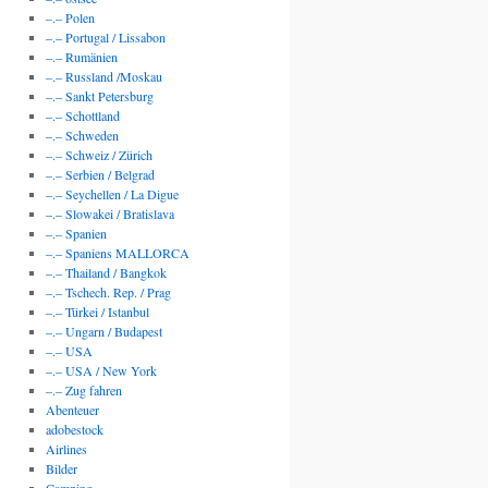
–.– Polen
–.– Portugal / Lissabon
–.– Rumänien
–.– Russland /Moskau
–.– Sankt Petersburg
–.– Schottland
–.– Schweden
–.– Schweiz / Zürich
–.– Serbien / Belgrad
–.– Seychellen / La Digue
–.– Slowakei / Bratislava
–.– Spanien
–.– Spaniens MALLORCA
–.– Thailand / Bangkok
–.– Tschech. Rep. / Prag
–.– Türkei / Istanbul
–.– Ungarn / Budapest
–.– USA
–.– USA / New York
–.– Zug fahren
Abenteuer
adobestock
Airlines
Bilder