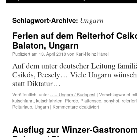
Inhalt
Ungarn
Schlagwort-Archive:
springen
Ferien auf dem Reiterhof Csik
Balaton, Ungarn
Publiziert am
13. April 2018
von
Karl-Heinz Hänel
Auf dem unter deutscher Leitung famili
Csikós, Pecsely… Viele Ungarn wünsch
statt Diktatur…
Veröffentlicht unter
--.-- Ungarn / Budapest
|
Verschlagwortet mi
kutschfahrt
,
kutschfahrten
,
Pferde
,
Plattensee
,
ponyhof
,
reierfer
für
Reiturlaub
,
Ungarn
|
Kommentare deaktiviert
Ferien
auf
dem
Ausflug zur Winzer-Gastronom
Reiterhof
Csikós,