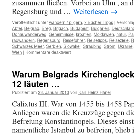
zusammen fließen. Vorbei an Ulm , an d
Regensburg und …
Weiterlesen
→
Veröffentlicht unter
wandern / pilgern
,
x Bücher Tipps
|
Verschla
Abtei
,
Belgrad
,
Breg
,
Brigach
,
Budapest
,
Bulgarien
,
Deutschlan
Donauwanderweg
,
Geheimnisse
,
kroatien
,
Moldawien
,
natur
,
Pa
radwandern
,
Regensburg
,
Reiseführer
,
Reisetipps
,
Reiseziele
,
R
Schwarzes Meer
,
Serbien
,
Slowakei
,
Straubing
,
Strom
,
Ukraine
für
Wien
|
Kommentare deaktiviert
Entlang
der
schönen
Warum Belgrads Kirchenglock
Donau
12 läuten …
mit
dem
Publiziert am
23. Januar 2013
von
Karl-Heinz Hänel
Finger
durch
Calixtus III. War von 1455 bis 1458 Pap
verschiedene
Anliegen waren die Kreuzzüge gegen di
MM
Reiseführer
Befreiung Konstantinopels. Dieses eins
namentliche Istanbul zu befreien, blieb 