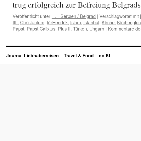
trug erfolgreich zur Befreiung Belgra
Veröffentlicht unter
--.-- Serbien / Belgrad
|
Verschlagwortet mit
III.
,
Christentum
,
fürHendrik
,
Islam
,
Istanbul
,
Kirche
,
Kirchenglo
Papst
,
Papst Calixtus
,
Pius II
,
Türken
,
Ungarn
|
Kommentare deak
Journal Liebhaberreisen – Travel & Food – no KI