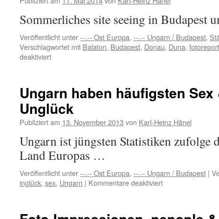
Publiziert am
11. Mai 2014
von
Karl-Heinz Hänel
Katzen-
Sommerliches site seeing in Budapest 
Cafe
Veröffentlicht unter
--.-- Ost Europa
,
--.-- Ungarn / Budapest
,
St
Verschlagwortet mit
Balaton
,
Budapest
,
Donau
,
Duna
,
fotorepor
für
deaktiviert
Meine
Fotoreportagen
von
Ungarn haben häufigsten Sex 
Budapest
Unglück
&
Balaton
Publiziert am
13. November 2013
von
Karl-Heinz Hänel
Ungarn ist jüngsten Statistiken zufolge 
Land Europas …
Veröffentlicht unter
--.-- Ost Europa
,
--.-- Ungarn / Budapest
|
Ve
für
inglück
,
sex
,
Ungarn
|
Kommentare deaktiviert
Ungarn
haben
häufigsten
Foto-Impressionen, pepople & s