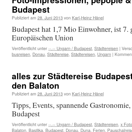
Sex
Budapest
&
das
Publiziert am
28. Juni 2013
von
Karl-Heinz Hänel
meiste
Unglück
Budapest hat 1,7 Mio Einwohner, ist 7. 
Europäischen Union
Veröffentlicht unter
--.-- Ungarn / Budapest
,
Städtereisen
|
Versc
busreisen
,
Donau
,
Städtereise
,
Städtereisen
,
Ungarn
|
Kommenta
alles zur Städtereise Budapes
den Balaton
Publiziert am
28. Juni 2013
von
Karl-Heinz Hänel
Tipps, Events, spannende Gastronomie,
Budapest
Veröffentlicht unter
--.-- Ungarn / Budapest
,
Städtereisen
,
x Fot
Balaton
,
Basilika
,
Budapest
,
Donau
,
Duna
,
Ferien
,
Pauschalreis