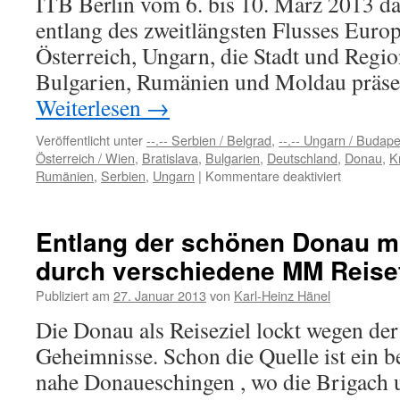
ITB Berlin vom 6. bis 10. März 2013 da
entlang des zweitlängsten Flusses Europ
Österreich, Ungarn, die Stadt und Region
Bulgarien, Rumänien und Moldau präse
Weiterlesen
→
Veröffentlicht unter
--.-- Serbien / Belgrad
,
--.-- Ungarn / Budape
Österreich / Wien
,
Bratislava
,
Bulgarien
,
Deutschland
,
Donau
,
K
für
Rumänien
,
Serbien
,
Ungarn
|
Kommentare deaktiviert
Die
Donau
verbindet,
Entlang der schönen Donau m
acht
durch verschiedene MM Reise
Donaulän
auf
Publiziert am
27. Januar 2013
von
Karl-Heinz Hänel
der
ITB
Die Donau als Reiseziel lockt wegen de
Geheimnisse. Schon die Quelle ist ein be
nahe Donaueschingen , wo die Brigach 