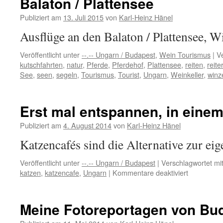
Balaton / Plattensee
Pecsely,
Publiziert am
13. Juli 2015
von
Karl-Heinz Hänel
Balaton,
Ungarn
Ausflüge an den Balaton / Plattensee, 
Veröffentlicht unter
--.-- Ungarn / Budapest
,
Wein Tourismus
|
V
kutschfahrten
,
natur
,
Pferde
,
Pferdehof
,
Plattensee
,
reiten
,
reite
See
,
seen
,
segeln
,
Tourismus
,
Tourist
,
Ungarn
,
Weinkeller
,
winz
Erst mal entspannen, in eine
Publiziert am
4. August 2014
von
Karl-Heinz Hänel
Katzencafés sind die Alternative zur ei
Veröffentlicht unter
--.-- Ungarn / Budapest
|
Verschlagwortet mi
für
katzen
,
katzencafe
,
Ungarn
|
Kommentare deaktiviert
Erst
mal
entspanne
Meine Fotoreportagen von Bu
in
einem