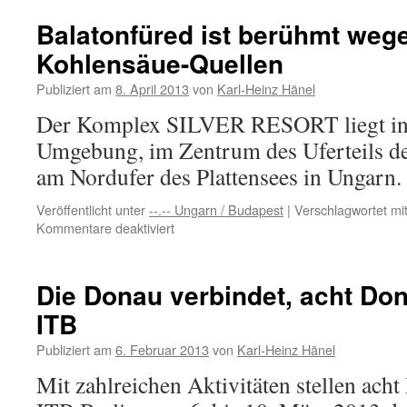
Balatonfüred ist berühmt weg
Kohlensäue-Quellen
Publiziert am
8. April 2013
von
Karl-Heinz Hänel
Der Komplex SILVER RESORT liegt in 
Umgebung, im Zentrum des Uferteils de
am Nordufer des Plattensees in Ungarn.
Veröffentlicht unter
--.-- Ungarn / Budapest
|
Verschlagwortet mi
für
Kommentare deaktiviert
Balatonfüred
ist
berühmt
Die Donau verbindet, acht Don
wegen
ITB
seiner
Kohlensäue-
Publiziert am
6. Februar 2013
von
Karl-Heinz Hänel
Quellen
Mit zahlreichen Aktivitäten stellen ach