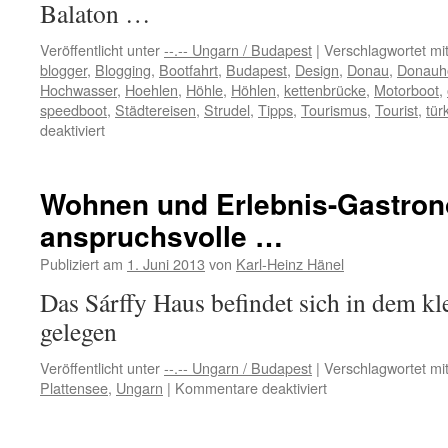
Balaton …
Veröffentlicht unter
--.-- Ungarn / Budapest
|
Verschlagwortet mi
blogger
,
Blogging
,
Bootfahrt
,
Budapest
,
Design
,
Donau
,
Donauh
Hochwasser
,
Hoehlen
,
Höhle
,
Höhlen
,
kettenbrücke
,
Motorboot
,
speedboot
,
Städtereisen
,
Strudel
,
Tipps
,
Tourismus
,
Tourist
,
tür
für
deaktiviert
Budapest
geht
auch
Wohnen und Erlebnis-Gastron
bei
anspruchsvolle …
39
Grad
Publiziert am
1. Juni 2013
von
Karl-Heinz Hänel
im
Schatten
Das Sárffy Haus befindet sich in dem k
…
gelegen
Veröffentlicht unter
--.-- Ungarn / Budapest
|
Verschlagwortet mi
für
Plattensee
,
Ungarn
|
Kommentare deaktiviert
Wohnen
und
Erlebnis-