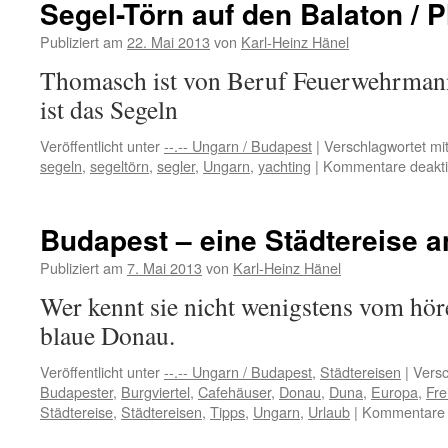
Segel-Törn auf den Balaton / P
Gastronomie
für
Publiziert am
22. Mai 2013
von
Karl-Heinz Hänel
anspruchsvolle
Thomasch ist von Beruf Feuerwehrmann
…
ist das Segeln
Veröffentlicht unter
--.-- Ungarn / Budapest
|
Verschlagwortet mi
segeln
,
segeltörn
,
segler
,
Ungarn
,
yachting
|
Kommentare deaktiv
Budapest – eine Städtereise 
Publiziert am
7. Mai 2013
von
Karl-Heinz Hänel
Wer kennt sie nicht wenigstens vom hör
blaue Donau.
Veröffentlicht unter
--.-- Ungarn / Budapest
,
Städtereisen
|
Versc
Budapester
,
Burgviertel
,
Cafehäuser
,
Donau
,
Duna
,
Europa
,
Fre
Städtereise
,
Städtereisen
,
Tipps
,
Ungarn
,
Urlaub
|
Kommentare d