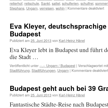
reiterhof
,
reitschule
,
Sankt
,
sattel
,
schulferien
,
schulfrei
,
sommerf
für
Stephans
,
Ungarn
,
verreisen
,
wohin
|
Kommentare deaktiviert
al
zu
St
Eva Kleyer, deutschsprachige
Bu
Budapest
+
Au
Publiziert am
25. Juni 2013
von
Karl-Heinz Hänel
an
de
Eva Kleyer lebt in Budapest und führt 
Ba
die Stadt …
Veröffentlicht unter
--.-- Ungarn / Budapest
|
Verschlagwortet mi
Stadtführung
,
Stadtführungen
,
Ungarn
|
Kommentare deaktivier
Budapest geht auch bei 39 Gr
Publiziert am
25. Juni 2013
von
Karl-Heinz Hänel
Fantastische Städte-Reise nach Budapes