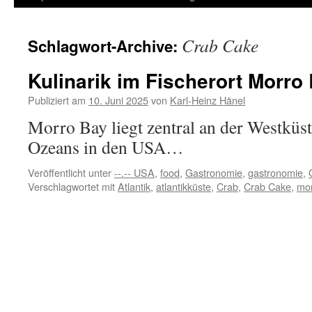
Inhalt
Crab Cake
Schlagwort-Archive:
springen
Kulinarik im Fischerort Morro 
Publiziert am
10. Juni 2025
von
Karl-Heinz Hänel
Morro Bay liegt zentral an der Westküst
Ozeans in den USA…
Veröffentlicht unter
--.-- USA
,
food
,
Gastronomie
,
gastronomie
,
Verschlagwortet mit
Atlantik
,
atlantikküste
,
Crab
,
Crab Cake
,
mor