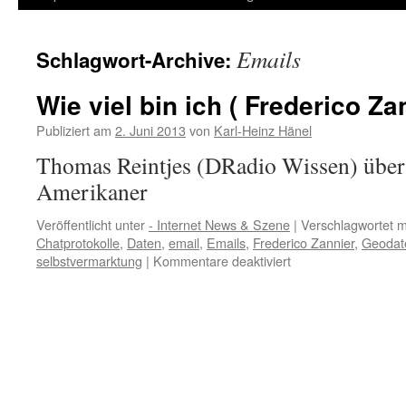
Inhalt
Emails
Schlagwort-Archive:
springen
Wie viel bin ich ( Frederico Za
Publiziert am
2. Juni 2013
von
Karl-Heinz Hänel
Thomas Reintjes (DRadio Wissen) über 
Amerikaner
Veröffentlicht unter
- Internet News & Szene
|
Verschlagwortet m
Chatprotokolle
,
Daten
,
email
,
Emails
,
Frederico Zannier
,
Geodat
für
selbstvermarktung
|
Kommentare deaktiviert
Wie
viel
bin
ich
(
Frederico
Zannier
)