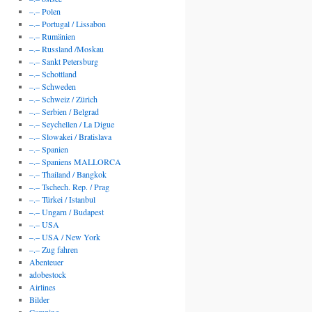
–.– Polen
–.– Portugal / Lissabon
–.– Rumänien
–.– Russland /Moskau
–.– Sankt Petersburg
–.– Schottland
–.– Schweden
–.– Schweiz / Zürich
–.– Serbien / Belgrad
–.– Seychellen / La Digue
–.– Slowakei / Bratislava
–.– Spanien
–.– Spaniens MALLORCA
–.– Thailand / Bangkok
–.– Tschech. Rep. / Prag
–.– Türkei / Istanbul
–.– Ungarn / Budapest
–.– USA
–.– USA / New York
–.– Zug fahren
Abenteuer
adobestock
Airlines
Bilder