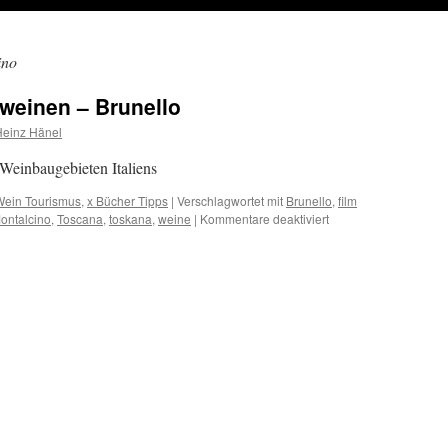
ino
weinen – Brunello
Heinz Hänel
 Weinbaugebieten Italiens
Wein Tourismus
,
x Bücher Tipps
|
Verschlagwortet mit
Brunello
,
film
für
ontalcino
,
Toscana
,
toskana
,
weine
|
Kommentare deaktiviert
Toskana
–
Tipp
zu
Rotweinen
–
Brunello