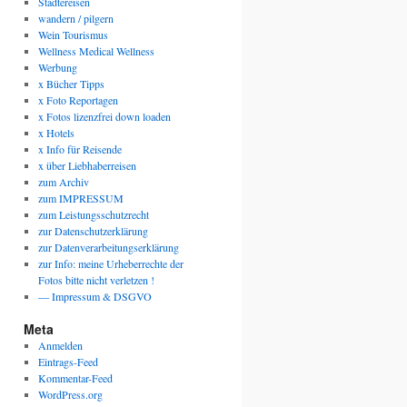
Städtereisen
wandern / pilgern
Wein Tourismus
Wellness Medical Wellness
Werbung
x Bücher Tipps
x Foto Reportagen
x Fotos lizenzfrei down loaden
x Hotels
x Info für Reisende
x über Liebhaberreisen
zum Archiv
zum IMPRESSUM
zum Leistungsschutzrecht
zur Datenschutzerklärung
zur Datenverarbeitungserklärung
zur Info: meine Urheberrechte der
Fotos bitte nicht verletzen !
— Impressum & DSGVO
Meta
Anmelden
Eintrags-Feed
Kommentar-Feed
WordPress.org