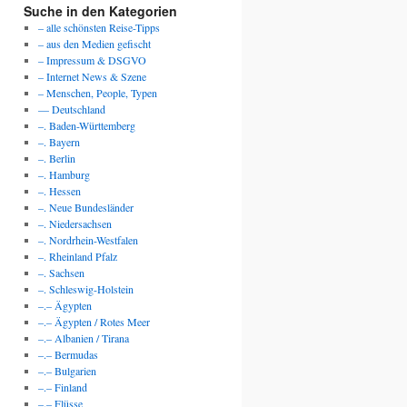
Suche in den Kategorien
– alle schönsten Reise-Tipps
– aus den Medien gefischt
– Impressum & DSGVO
– Internet News & Szene
– Menschen, People, Typen
— Deutschland
–. Baden-Württemberg
–. Bayern
–. Berlin
–. Hamburg
–. Hessen
–. Neue Bundesländer
–. Niedersachsen
–. Nordrhein-Westfalen
–. Rheinland Pfalz
–. Sachsen
–. Schleswig-Holstein
–.– Ägypten
–.– Ägypten / Rotes Meer
–.– Albanien / Tirana
–.– Bermudas
–.– Bulgarien
–.– Finland
–.– Flüsse