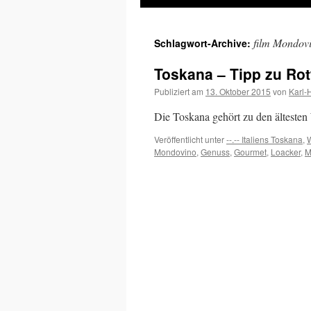
Inhalt
film Mondov
Schlagwort-Archive:
springen
Toskana – Tipp zu Rot
Publiziert am
13. Oktober 2015
von
Karl-
Die Toskana gehört zu den ältesten
Veröffentlicht unter
--.-- Italiens Toskana
,
Mondovino
,
Genuss
,
Gourmet
,
Loacker
,
M