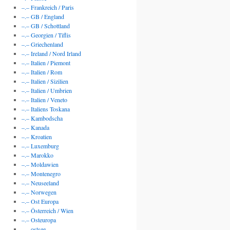
–.– Frankreich / Paris
–.– GB / England
–.– GB / Schottland
–.– Georgien / Tiflis
–.– Griechenland
–.– Ireland / Nord Irland
–.– Italien / Piemont
–.– Italien / Rom
–.– Italien / Sizilien
–.– Italien / Umbrien
–.– Italien / Veneto
–.– Italiens Toskana
–.– Kambodscha
–.– Kanada
–.– Kroatien
–.– Luxemburg
–.– Marokko
–.– Moldawien
–.– Montenegro
–.– Neuseeland
–.– Norwegen
–.– Ost Europa
–.– Österreich / Wien
–.– Osteuropa
–.– ostsee