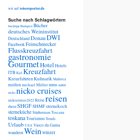
wir auf
reisereporter.de
Suche nach Schlagwörtern
Bücher
buchtipp
Budapest
deutsches Weininstitut
DWI
Donau
Deutschland
Feinschmecker
Facebook
Flusskreuzfahrt
gastronomie
Gourmet
Hotel
Hotels
Kreuzfahrt
ITB
Kiel
Kreuzfahrten
Kulinarik
Mallorca
medien
mms
michael Müller
natur
nicko cruises
nicko
reisen
Reise
nickocruises2022
SHGF
SHMF
sternekoch
rhein
sterneküche
Städtereisen
Toscana
toskana
Tourismus
Trends
Urlaub
Vasco da Gama
USA
Wein
winzer
wandern