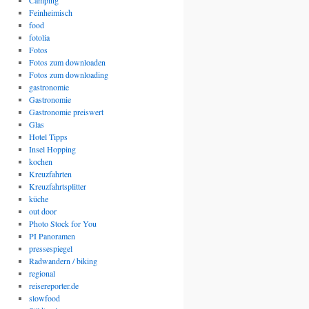
Camping
Feinheimisch
food
fotolia
Fotos
Fotos zum downloaden
Fotos zum downloading
gastronomie
Gastronomie
Gastronomie preiswert
Glas
Hotel Tipps
Insel Hopping
kochen
Kreuzfahrten
Kreuzfahrtsplitter
küche
out door
Photo Stock for You
PI Panoramen
pressespiegel
Radwandern / biking
regional
reisereporter.de
slowfood