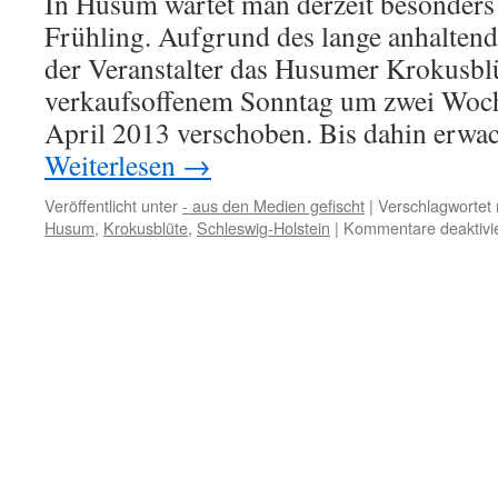
In Husum wartet man derzeit besonders
Sommerwiese
Frühling. Aufgrund des lange anhaltend
der Veranstalter das Husumer Krokusbl
verkaufsoffenem Sonntag um zwei Woche
April 2013 verschoben. Bis dahin erwa
Weiterlesen
→
Veröffentlicht unter
- aus den Medien gefischt
|
Verschlagwortet 
Husum
,
Krokusblüte
,
Schleswig-Holstein
|
Kommentare deaktivie