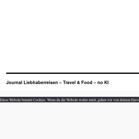
Journal Liebhaberreisen – Travel & Food – no KI
Diese Website benutzt Cookies. Wenn du die Website weiter nutzt, gehen wir von deinem Einve