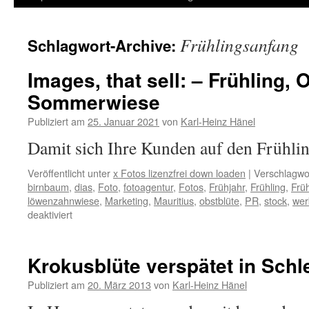
Inhalt
Frühlingsanfang
Schlagwort-Archive:
springen
Images, that sell: – Frühling,
Sommerwiese
Publiziert am
25. Januar 2021
von
Karl-Heinz Hänel
Damit sich Ihre Kunden auf den Frühl
Veröffentlicht unter
x Fotos lizenzfrei down loaden
|
Verschlagwor
birnbaum
,
dias
,
Foto
,
fotoagentur
,
Fotos
,
Frühjahr
,
Frühling
,
Frü
löwenzahnwiese
,
Marketing
,
Mauritius
,
obstblüte
,
PR
,
stock
,
wer
für
deaktiviert
Images,
that
sell:
Krokusblüte verspätet in Schl
–
Frühling,
Publiziert am
20. März 2013
von
Karl-Heinz Hänel
Obstbaumblüte,