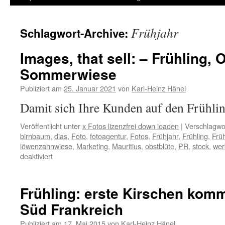
Inhalt
Frühjahr
Schlagwort-Archive:
springen
Images, that sell: – Frühling,
Sommerwiese
Publiziert am
25. Januar 2021
von
Karl-Heinz Hänel
Damit sich Ihre Kunden auf den Frühl
Veröffentlicht unter
x Fotos lizenzfrei down loaden
|
Verschlagwor
birnbaum
,
dias
,
Foto
,
fotoagentur
,
Fotos
,
Frühjahr
,
Frühling
,
Frü
löwenzahnwiese
,
Marketing
,
Mauritius
,
obstblüte
,
PR
,
stock
,
wer
für
deaktiviert
Images,
that
sell:
Frühling: erste Kirschen kom
–
Süd Frankreich
Frühling,
Obstbaumblüte,
Publiziert am
17. Mai 2015
von
Karl-Heinz Hänel