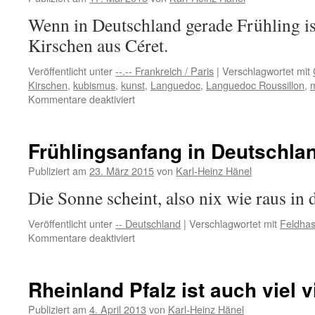
Sommerwiese
Wenn in Deutschland gerade Frühling ist,
Kirschen aus Céret.
Veröffentlicht unter
--.-- Frankreich / Paris
|
Verschlagwortet mit
Kirschen
,
kubismus
,
kunst
,
Languedoc
,
Languedoc Roussillon
,
für
Kommentare deaktiviert
Frühling:
erste
Kirschen
Frühlingsanfang in Deutschla
kommen
aus
Publiziert am
23. März 2015
von
Karl-Heinz Hänel
Céret,
Die Sonne scheint, also nix wie raus in
Süd
Frankreich
Veröffentlicht unter
-- Deutschland
|
Verschlagwortet mit
Feldha
für
Kommentare deaktiviert
Frühlingsanfang
in
Deutschland
Rheinland Pfalz ist auch viel 
Publiziert am
4. April 2013
von
Karl-Heinz Hänel