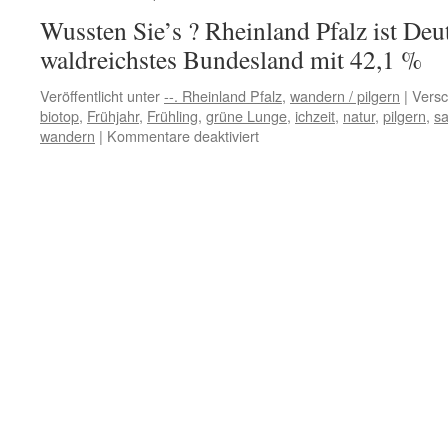
Wussten Sie’s ? Rheinland Pfalz ist Deu
waldreichstes Bundesland mit 42,1 %
Veröffentlicht unter
--. Rheinland Pfalz
,
wandern / pilgern
|
Versc
biotop
,
Frühjahr
,
Frühling
,
grüne Lunge
,
ichzeit
,
natur
,
pilgern
,
sa
für
wandern
|
Kommentare deaktiviert
Rheinland
Pfalz
ist
auch
viel
viel
Wald
…