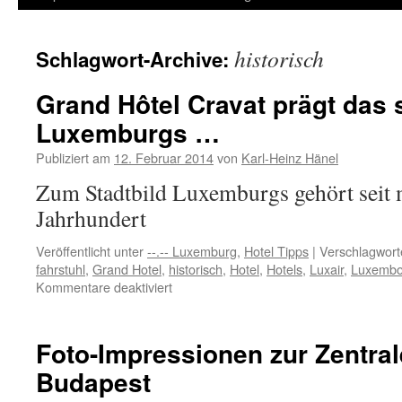
Inhalt
historisch
Schlagwort-Archive:
springen
Grand Hôtel Cravat prägt das 
Luxemburgs …
Publiziert am
12. Februar 2014
von
Karl-Heinz Hänel
Zum Stadtbild Luxemburgs gehört seit 
Jahrhundert
Veröffentlicht unter
--.-- Luxemburg
,
Hotel Tipps
|
Verschlagwort
fahrstuhl
,
Grand Hotel
,
historisch
,
Hotel
,
Hotels
,
Luxair
,
Luxembo
für
Kommentare deaktiviert
Grand
Hôtel
Cravat
Foto-Impressionen zur Zentral
prägt
Budapest
das
schöne