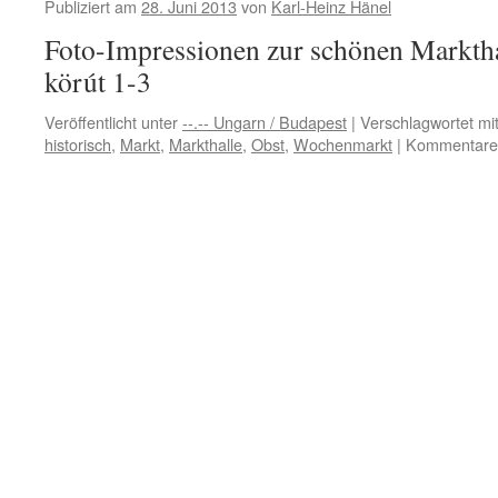
Publiziert am
28. Juni 2013
von
Karl-Heinz Hänel
Stadtbild
Luxemburgs
Foto-Impressionen zur schönen Marktha
…
körút 1-3
Veröffentlicht unter
--.-- Ungarn / Budapest
|
Verschlagwortet mi
historisch
,
Markt
,
Markthalle
,
Obst
,
Wochenmarkt
|
Kommentare d