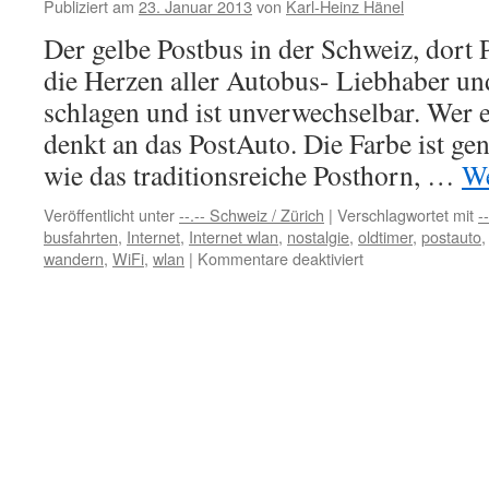
Publiziert am
23. Januar 2013
von
Karl-Heinz Hänel
Stadtbild
Luxemburgs
Der gelbe Postbus in der Schweiz, dort 
…
die Herzen aller Autobus- Liebhaber un
schlagen und ist unverwechselbar. Wer e
denkt an das PostAuto. Die Farbe ist ge
wie das traditionsreiche Posthorn, …
We
Veröffentlicht unter
--.-- Schweiz / Zürich
|
Verschlagwortet mit
-
busfahrten
,
Internet
,
Internet wlan
,
nostalgie
,
oldtimer
,
postauto
für
wandern
,
WiFi
,
wlan
|
Kommentare deaktiviert
Reisen
als
Event
–
Das
PostAuto
fährt
seit
1906