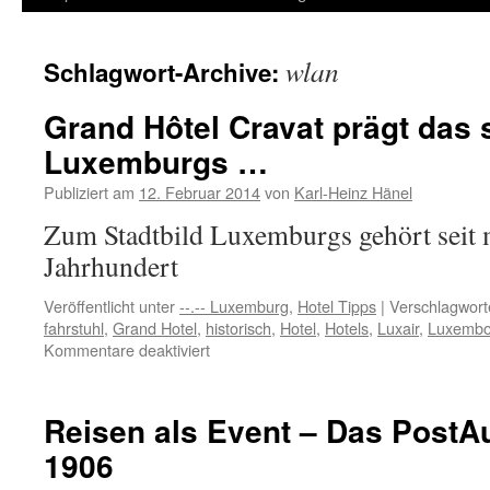
Inhalt
wlan
Schlagwort-Archive:
springen
Grand Hôtel Cravat prägt das 
Luxemburgs …
Publiziert am
12. Februar 2014
von
Karl-Heinz Hänel
Zum Stadtbild Luxemburgs gehört seit 
Jahrhundert
Veröffentlicht unter
--.-- Luxemburg
,
Hotel Tipps
|
Verschlagwort
fahrstuhl
,
Grand Hotel
,
historisch
,
Hotel
,
Hotels
,
Luxair
,
Luxembo
für
Kommentare deaktiviert
Grand
Hôtel
Cravat
Reisen als Event – Das PostAut
prägt
1906
das
schöne