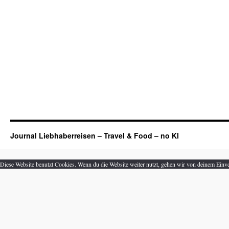
Journal Liebhaberreisen – Travel & Food – no KI
Diese Website benutzt Cookies. Wenn du die Website weiter nutzt, gehen wir von deinem Einve