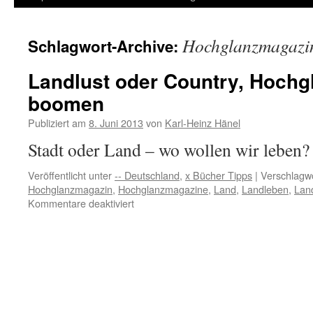
Inhalt
Hochglanzmagazi
Schlagwort-Archive:
springen
Landlust oder Country, Hoch
boomen
Publiziert am
8. Juni 2013
von
Karl-Heinz Hänel
Stadt oder Land – wo wollen wir leben?
Veröffentlicht unter
-- Deutschland
,
x Bücher Tipps
|
Verschlagwo
Hochglanzmagazin
,
Hochglanzmagazine
,
Land
,
Landleben
,
Land
für
Kommentare deaktiviert
Landlust
oder
Country,
Hochglanzmagazine
boomen