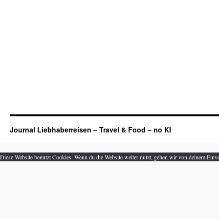
Journal Liebhaberreisen – Travel & Food – no KI
Diese Website benutzt Cookies. Wenn du die Website weiter nutzt, gehen wir von deinem Einve