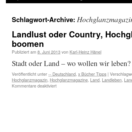
Inhalt
Hochglanzmagazi
Schlagwort-Archive:
springen
Landlust oder Country, Hoch
boomen
Publiziert am
8. Juni 2013
von
Karl-Heinz Hänel
Stadt oder Land – wo wollen wir leben?
Veröffentlicht unter
-- Deutschland
,
x Bücher Tipps
|
Verschlagwo
Hochglanzmagazin
,
Hochglanzmagazine
,
Land
,
Landleben
,
Land
für
Kommentare deaktiviert
Landlust
oder
Country,
Hochglanzmagazine
boomen