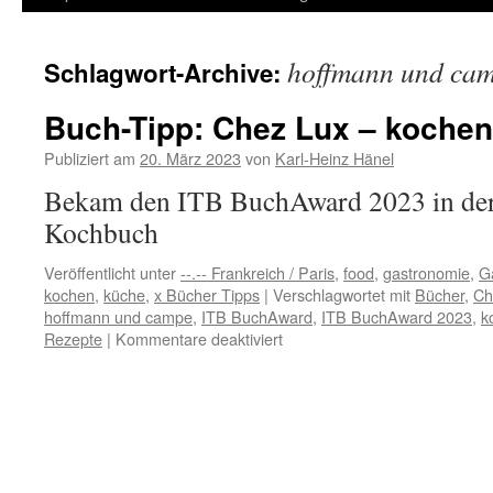
Inhalt
hoffmann und ca
Schlagwort-Archive:
springen
Buch-Tipp: Chez Lux – kochen
Publiziert am
20. März 2023
von
Karl-Heinz Hänel
Bekam den ITB BuchAward 2023 in der 
Kochbuch
Veröffentlicht unter
--.-- Frankreich / Paris
,
food
,
gastronomie
,
G
kochen
,
küche
,
x Bücher Tipps
|
Verschlagwortet mit
Bücher
,
Ch
hoffmann und campe
,
ITB BuchAward
,
ITB BuchAward 2023
,
k
für
Rezepte
|
Kommentare deaktiviert
Buch-
Tipp:
Chez
Lux
–
kochen
&