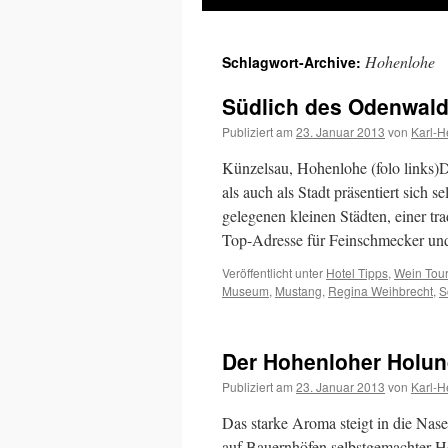
Inhalt
Hohenlohe
Schlagwort-Archive:
springen
Südlich des Odenwald
Publiziert am
23. Januar 2013
von
Karl-H
Künzelsau, Hohenlohe (folo links)
als auch als Stadt präsentiert sich 
gelegenen kleinen Städten, einer tr
Top-Adresse für Feinschmecker un
Veröffentlicht unter
Hotel Tipps
,
Wein Tou
Museum
,
Mustang
,
Regina Weihbrecht
,
S
Der Hohenloher Holun
Publiziert am
23. Januar 2013
von
Karl-H
Das starke Aroma steigt in die Nas
auf Bauernhöfen selbstgemachter Ho