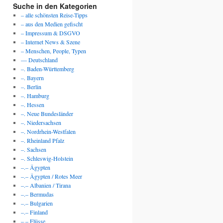
Suche in den Kategorien
– alle schönsten Reise-Tipps
– aus den Medien gefischt
– Impressum & DSGVO
– Internet News & Szene
– Menschen, People, Typen
— Deutschland
–. Baden-Württemberg
–. Bayern
–. Berlin
–. Hamburg
–. Hessen
–. Neue Bundesländer
–. Niedersachsen
–. Nordrhein-Westfalen
–. Rheinland Pfalz
–. Sachsen
–. Schleswig-Holstein
–.– Ägypten
–.– Ägypten / Rotes Meer
–.– Albanien / Tirana
–.– Bermudas
–.– Bulgarien
–.– Finland
–.– Flüsse