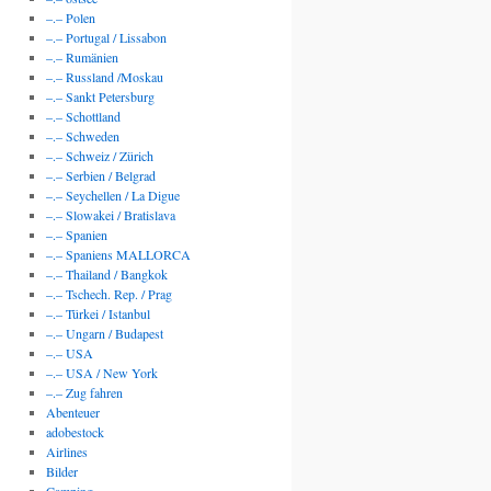
–.– Polen
–.– Portugal / Lissabon
–.– Rumänien
–.– Russland /Moskau
–.– Sankt Petersburg
–.– Schottland
–.– Schweden
–.– Schweiz / Zürich
–.– Serbien / Belgrad
–.– Seychellen / La Digue
–.– Slowakei / Bratislava
–.– Spanien
–.– Spaniens MALLORCA
–.– Thailand / Bangkok
–.– Tschech. Rep. / Prag
–.– Türkei / Istanbul
–.– Ungarn / Budapest
–.– USA
–.– USA / New York
–.– Zug fahren
Abenteuer
adobestock
Airlines
Bilder