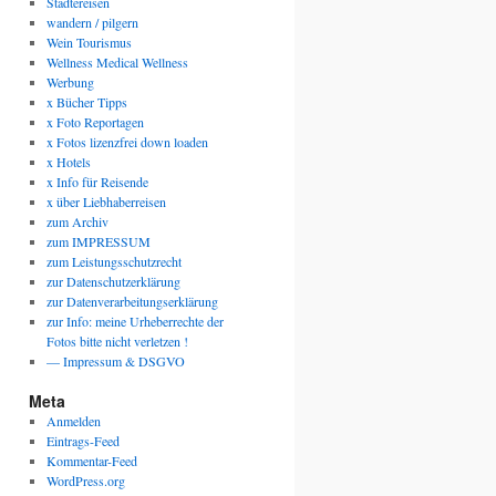
Städtereisen
wandern / pilgern
Wein Tourismus
Wellness Medical Wellness
Werbung
x Bücher Tipps
x Foto Reportagen
x Fotos lizenzfrei down loaden
x Hotels
x Info für Reisende
x über Liebhaberreisen
zum Archiv
zum IMPRESSUM
zum Leistungsschutzrecht
zur Datenschutzerklärung
zur Datenverarbeitungserklärung
zur Info: meine Urheberrechte der
Fotos bitte nicht verletzen !
— Impressum & DSGVO
Meta
Anmelden
Eintrags-Feed
Kommentar-Feed
WordPress.org