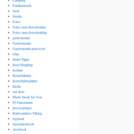
Camping
Feinheimisch
food
fotolia
Fotos
Fotos zum downloaden
Fotos zum downloading
gastronomie
Gastronomie
Gastronomie preiswert
Glas
Hotel Tipps
Insel Hopping
kochen
Kreuzfahrten
Kreuzfahrtsplitter
küche
out door
Photo Stock for You
PI Panoramen
pressespiegel
Radwandern / biking
regional
reisereporter.de
slowfood