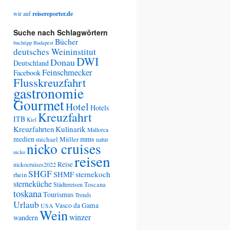
wir auf
reisereporter.de
Suche nach Schlagwörtern
Bücher
buchtipp
Budapest
deutsches Weininstitut
DWI
Donau
Deutschland
Feinschmecker
Facebook
Flusskreuzfahrt
gastronomie
Gourmet
Hotel
Hotels
Kreuzfahrt
ITB
Kiel
Kreuzfahrten
Kulinarik
Mallorca
medien
mms
michael Müller
natur
nicko cruises
nicko
reisen
Reise
nickocruises2022
SHGF
SHMF
sternekoch
rhein
sterneküche
Städtereisen
Toscana
toskana
Tourismus
Trends
Urlaub
Vasco da Gama
USA
Wein
winzer
wandern