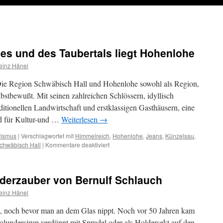
es und des Taubertals liegt Hohenlohe
einz Hänel
Die Region Schwäbisch Hall und Hohenlohe sowohl als Region,
selbstbewußt. Mit seinen zahlreichen Schlössern, idyllisch
aditionellen Landwirtschaft und erstklassigen Gasthäusern, eine
d für Kultur-und …
Weiterlesen
→
rismus
|
Verschlagwortet mit
Himmelreich
,
Hohenlohe
,
Jeans
,
Künzelsau
,
für
chwäbisch Hall
|
Kommentare deaktiviert
Südlich
des
Odenwaldes
derzauber von Bernulf Schlauch
und
des
einz Hänel
Taubertals
liegt
e, noch bevor man an dem Glas nippt. Noch vor 50 Jahren kam
Hohenlohe
lundersirup verdünnt mit Sprudel oder als Holdersekt auf den