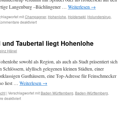
bürtige Langenburg –Bächlingener …
Weiterlesen
→
chlagwortet mit
Champagner
,
Hohenlohe
,
Holdersekt
,
Holundersirup
,
für
ommentare deaktiviert
Der
Hohenloher
Holunderzauber
 und Taubertal liegt Hohenlohe
von
Bernulf
einz Hänel
Schlauch
enlohe sowohl als Region, als auch als Stadt präsentiert sich
n Schlössern, idyllisch gelegenen kleinen Städten, einer
erstklassigen Gasthäusern, eine Top-Adresse für Feinschmecker
 so liest …
Weiterlesen
→
scht
|
Verschlagwortet mit
Baden Württemberg
,
Baden-Württemberg
,
für
 deaktiviert
Südlich
von
Odenwald
und
Taubertal
liegt