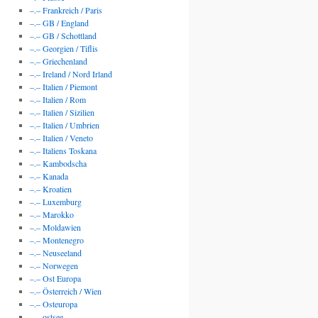
–.– Frankreich / Paris
–.– GB / England
–.– GB / Schottland
–.– Georgien / Tiflis
–.– Griechenland
–.– Ireland / Nord Irland
–.– Italien / Piemont
–.– Italien / Rom
–.– Italien / Sizilien
–.– Italien / Umbrien
–.– Italien / Veneto
–.– Italiens Toskana
–.– Kambodscha
–.– Kanada
–.– Kroatien
–.– Luxemburg
–.– Marokko
–.– Moldawien
–.– Montenegro
–.– Neuseeland
–.– Norwegen
–.– Ost Europa
–.– Österreich / Wien
–.– Osteuropa
–.– ostsee