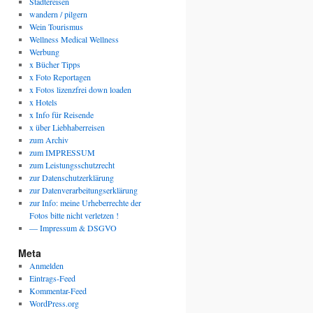
Städtereisen
wandern / pilgern
Wein Tourismus
Wellness Medical Wellness
Werbung
x Bücher Tipps
x Foto Reportagen
x Fotos lizenzfrei down loaden
x Hotels
x Info für Reisende
x über Liebhaberreisen
zum Archiv
zum IMPRESSUM
zum Leistungsschutzrecht
zur Datenschutzerklärung
zur Datenverarbeitungserklärung
zur Info: meine Urheberrechte der
Fotos bitte nicht verletzen !
— Impressum & DSGVO
Meta
Anmelden
Eintrags-Feed
Kommentar-Feed
WordPress.org