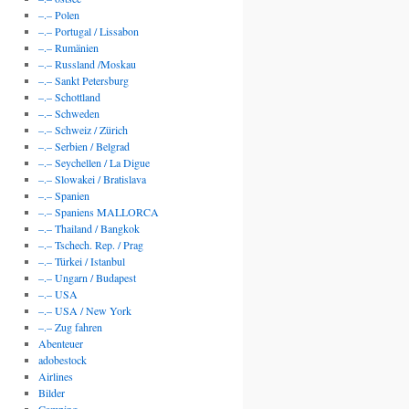
–.– Polen
–.– Portugal / Lissabon
–.– Rumänien
–.– Russland /Moskau
–.– Sankt Petersburg
–.– Schottland
–.– Schweden
–.– Schweiz / Zürich
–.– Serbien / Belgrad
–.– Seychellen / La Digue
–.– Slowakei / Bratislava
–.– Spanien
–.– Spaniens MALLORCA
–.– Thailand / Bangkok
–.– Tschech. Rep. / Prag
–.– Türkei / Istanbul
–.– Ungarn / Budapest
–.– USA
–.– USA / New York
–.– Zug fahren
Abenteuer
adobestock
Airlines
Bilder