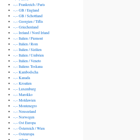
–.– Frankreich / Paris
–.– GB / England
–.– GB / Schottland
–.– Georgien / Tiflis
–.– Griechenland
–.– Ireland / Nord Irland
–.– Italien / Piemont
–.– Italien / Rom
–.– Italien / Sizilien
–.– Italien / Umbrien
–.– Italien / Veneto
–.– Italiens Toskana
–.– Kambodscha
–.– Kanada
–.– Kroatien
–.– Luxemburg
–.– Marokko
–.– Moldawien
–.– Montenegro
–.– Neuseeland
–.– Norwegen
–.– Ost Europa
–.– Österreich / Wien
–.– Osteuropa
–.– ostsee