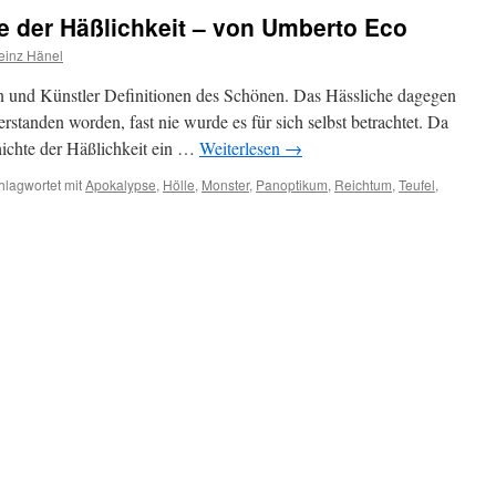
e der Häßlichkeit – von Umberto Eco
einz Hänel
n und Künstler Definitionen des Schönen. Das Hässliche dagegen
erstanden worden, fast nie wurde es für sich selbst betrachtet. Da
hichte der Häßlichkeit ein …
Weiterlesen
→
hlagwortet mit
Apokalypse
,
Hölle
,
Monster
,
Panoptikum
,
Reichtum
,
Teufel
,
e
höne
schichte
lichkeit
n
berto
o