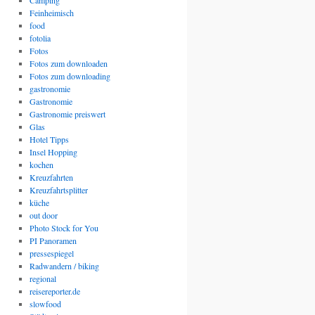
Camping
Feinheimisch
food
fotolia
Fotos
Fotos zum downloaden
Fotos zum downloading
gastronomie
Gastronomie
Gastronomie preiswert
Glas
Hotel Tipps
Insel Hopping
kochen
Kreuzfahrten
Kreuzfahrtsplitter
küche
out door
Photo Stock for You
PI Panoramen
pressespiegel
Radwandern / biking
regional
reisereporter.de
slowfood