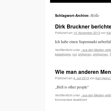
Inhalt
Hölle
Schlagwort-Archive:
springen
Dirk Bruckner berichte
Publiziert am
14. November 2013
von
Kar
Ich habe einen Supermarkt ueberfal
Veröffentlicht unter
- aus den Medien gefi
katastrophe
,
not
,
philipinen
,
philippinen
,
T
Wie man anderen Men
Publiziert am
4. Juli 2013
von
Karl-Heinz
„Hell is other people“
Veröffentlicht unter
- aus den Medien gefi
für
Kommentare deaktiviert
Wie
man