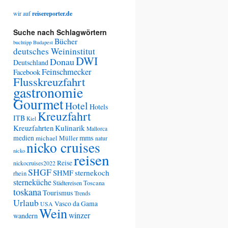
wir auf
reisereporter.de
Suche nach Schlagwörtern
Bücher
buchtipp
Budapest
deutsches Weininstitut
DWI
Donau
Deutschland
Feinschmecker
Facebook
Flusskreuzfahrt
gastronomie
Gourmet
Hotel
Hotels
Kreuzfahrt
ITB
Kiel
Kreuzfahrten
Kulinarik
Mallorca
medien
mms
michael Müller
natur
nicko cruises
nicko
reisen
Reise
nickocruises2022
SHGF
SHMF
sternekoch
rhein
sterneküche
Städtereisen
Toscana
toskana
Tourismus
Trends
Urlaub
Vasco da Gama
USA
Wein
winzer
wandern