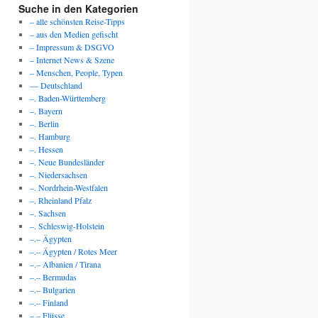
Suche in den Kategorien
– alle schönsten Reise-Tipps
– aus den Medien gefischt
– Impressum & DSGVO
– Internet News & Szene
– Menschen, People, Typen
— Deutschland
–. Baden-Württemberg
–. Bayern
–. Berlin
–. Hamburg
–. Hessen
–. Neue Bundesländer
–. Niedersachsen
–. Nordrhein-Westfalen
–. Rheinland Pfalz
–. Sachsen
–. Schleswig-Holstein
–.– Ägypten
–.– Ägypten / Rotes Meer
–.– Albanien / Tirana
–.– Bermudas
–.– Bulgarien
–.– Finland
–.– Flüsse