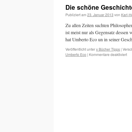
anderen
Die schöne Geschicht
Menschen
aus
Publiziert am
23. Januar 2013
von
Karl-H
dem
weg
Zu allen Zeiten suchten Philosophe
gehen
ist meist nur als Gegensatz dessen v
kann
hat Umberto Eco un in seiner Gesc
…
Veröffentlicht unter
x Bücher Tipps
|
Versc
für
Umberto Eco
|
Kommentare deaktiviert
Di
sc
Ge
der
Häß
–
vo
Um
Ec