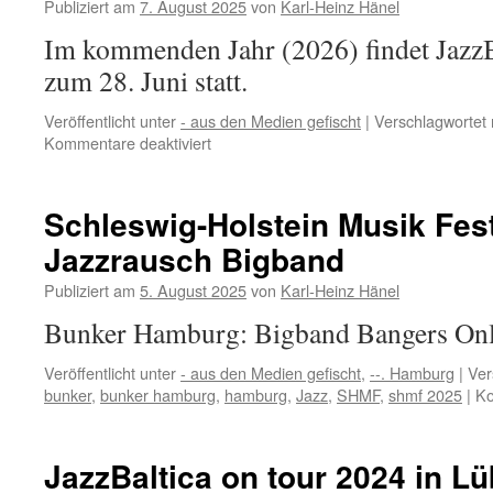
Publiziert am
7. August 2025
von
Karl-Heinz Hänel
der
Rosen
Im kommenden Jahr (2026) findet JazzB
zum 28. Juni statt.
Veröffentlicht unter
- aus den Medien gefischt
|
Verschlagwortet 
für
Kommentare deaktiviert
Die
JazzBaltica
ist
Schleswig-Holstein Musik Fest
international
Jazzrausch Bigband
ein
Begriff,
Publiziert am
5. August 2025
von
Karl-Heinz Hänel
Dank
Nils
Bunker Hamburg: Bigband Bangers On
Landgren
Veröffentlicht unter
- aus den Medien gefischt
,
--. Hamburg
|
Ver
bunker
,
bunker hamburg
,
hamburg
,
Jazz
,
SHMF
,
shmf 2025
|
Ko
JazzBaltica on tour 2024 in Lü