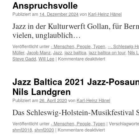
Anspruchsvolle
Publiziert am
14. Dezember 2024
von
Karl-Heinz Hänel
Jazz in der Kulturwerft Gollan, für Ber
vielen, unglaublich…
Veröffentlicht unter
- Menschen, People, Typen
,
--. Schleswig-Ho
Müller
,
Jacob Manz
,
Jazz
,
jazz baltica
,
jazz baltica on tour
,
Nils 
für
Steve Gadd
,
Will Lee
|
Kommentare deaktiviert
JazzBaltica
on
tour
Jazz Baltica 2021 Jazz-Posaun
2024
Nils Landgren
in
Lübeck,
Publiziert am
26. April 2020
von
Karl-Heinz Hänel
Gollan,
für
Das Schleswig-Holstein-Musikfestival
Anspruchsvolle
Veröffentlicht unter
- Menschen, People, Typen
|
Verschlagworte
für
shmf2018
,
shmf2020
|
Kommentare deaktiviert
Jazz