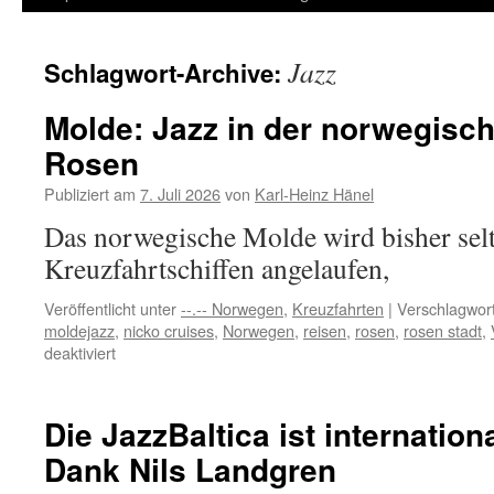
Inhalt
Jazz
Schlagwort-Archive:
springen
Molde: Jazz in der norwegisch
Rosen
Publiziert am
7. Juli 2026
von
Karl-Heinz Hänel
Das norwegische Molde wird bisher sel
Kreuzfahrtschiffen angelaufen,
Veröffentlicht unter
--.-- Norwegen
,
Kreuzfahrten
|
Verschlagwort
moldejazz
,
nicko cruises
,
Norwegen
,
reisen
,
rosen
,
rosen stadt
,
für
deaktiviert
Molde:
Jazz
in
Die JazzBaltica ist internationa
der
Dank Nils Landgren
norwegischen
Stadt