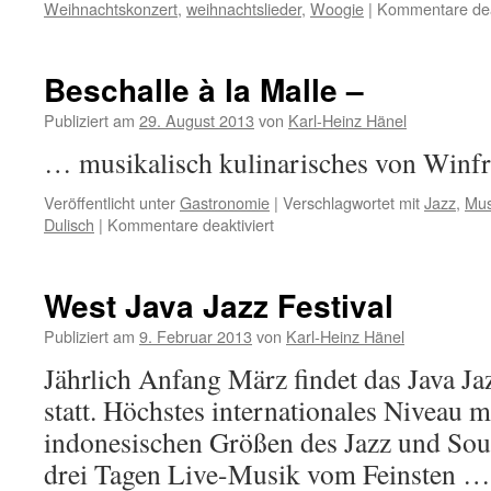
Weihnachtskonzert
,
weihnachtslieder
,
Woogie
|
Kommentare deak
Beschalle à la Malle –
Publiziert am
29. August 2013
von
Karl-Heinz Hänel
… musikalisch kulinarisches von Winfr
Veröffentlicht unter
Gastronomie
|
Verschlagwortet mit
Jazz
,
Mus
für
Dulisch
|
Kommentare deaktiviert
Beschalle
à
la
West Java Jazz Festival
Malle
–
Publiziert am
9. Februar 2013
von
Karl-Heinz Hänel
Jährlich Anfang März findet das Java Jaz
statt. Höchstes internationales Niveau m
indonesischen Größen des Jazz und Soul 
drei Tagen Live-Musik vom Feinsten …