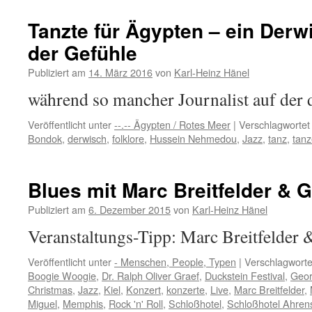
Baltica
2021
Tanzte für Ägypten – ein Derw
Jazz-
der Gefühle
Posaunist
&
Publiziert am
14. März 2016
von
Karl-Heinz Hänel
Weltstar
Nils
während so mancher Journalist auf der 
Landgren
Veröffentlicht unter
--.-- Ägypten / Rotes Meer
|
Verschlagwortet
Bondok
,
derwisch
,
folklore
,
Hussein Nehmedou
,
Jazz
,
tanz
,
tan
Blues mit Marc Breitfelder & 
Publiziert am
6. Dezember 2015
von
Karl-Heinz Hänel
Veranstaltungs-Tipp: Marc Breitfelder 
Veröffentlicht unter
- Menschen, People, Typen
|
Verschlagworte
Boogie Woogie
,
Dr. Ralph Oliver Graef
,
Duckstein Festival
,
Geor
Christmas
,
Jazz
,
Kiel
,
Konzert
,
konzerte
,
Live
,
Marc Breitfelder
,
Miguel
,
Memphis
,
Rock 'n' Roll
,
Schloßhotel
,
Schloßhotel Ahren