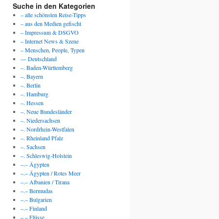
Suche in den Kategorien
– alle schönsten Reise-Tipps
– aus den Medien gefischt
– Impressum & DSGVO
– Internet News & Szene
– Menschen, People, Typen
— Deutschland
–. Baden-Württemberg
–. Bayern
–. Berlin
–. Hamburg
–. Hessen
–. Neue Bundesländer
–. Niedersachsen
–. Nordrhein-Westfalen
–. Rheinland Pfalz
–. Sachsen
–. Schleswig-Holstein
–.– Ägypten
–.– Ägypten / Rotes Meer
–.– Albanien / Tirana
–.– Bermudas
–.– Bulgarien
–.– Finland
–.– Flüsse