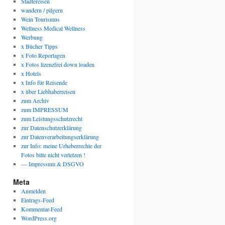
Städtereisen
wandern / pilgern
Wein Tourismus
Wellness Medical Wellness
Werbung
x Bücher Tipps
x Foto Reportagen
x Fotos lizenzfrei down loaden
x Hotels
x Info für Reisende
x über Liebhaberreisen
zum Archiv
zum IMPRESSUM
zum Leistungsschutzrecht
zur Datenschutzerklärung
zur Datenverarbeitungserklärung
zur Info: meine Urheberrechte der
Fotos bitte nicht verletzen !
— Impressum & DSGVO
Meta
Anmelden
Eintrags-Feed
Kommentar-Feed
WordPress.org