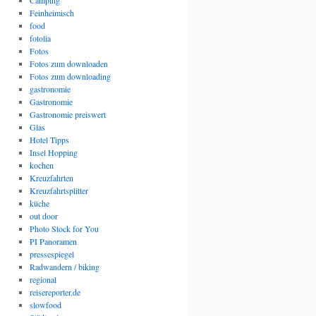
Camping
Feinheimisch
food
fotolia
Fotos
Fotos zum downloaden
Fotos zum downloading
gastronomie
Gastronomie
Gastronomie preiswert
Glas
Hotel Tipps
Insel Hopping
kochen
Kreuzfahrten
Kreuzfahrtsplitter
küche
out door
Photo Stock for You
PI Panoramen
pressespiegel
Radwandern / biking
regional
reisereporter.de
slowfood