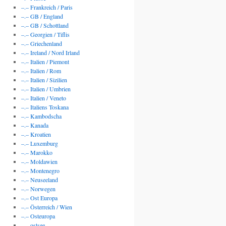
–.– Frankreich / Paris
–.– GB / England
–.– GB / Schottland
–.– Georgien / Tiflis
–.– Griechenland
–.– Ireland / Nord Irland
–.– Italien / Piemont
–.– Italien / Rom
–.– Italien / Sizilien
–.– Italien / Umbrien
–.– Italien / Veneto
–.– Italiens Toskana
–.– Kambodscha
–.– Kanada
–.– Kroatien
–.– Luxemburg
–.– Marokko
–.– Moldawien
–.– Montenegro
–.– Neuseeland
–.– Norwegen
–.– Ost Europa
–.– Österreich / Wien
–.– Osteuropa
–.– ostsee