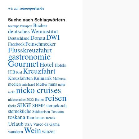
wir auf
reisereporter.de
Suche nach Schlagwörtern
Bücher
buchtipp
Budapest
deutsches Weininstitut
DWI
Donau
Deutschland
Feinschmecker
Facebook
Flusskreuzfahrt
gastronomie
Gourmet
Hotel
Hotels
Kreuzfahrt
ITB
Kiel
Kreuzfahrten
Kulinarik
Mallorca
medien
mms
michael Müller
natur
nicko cruises
nicko
reisen
Reise
nickocruises2022
SHGF
SHMF
sternekoch
rhein
sterneküche
Städtereisen
Toscana
toskana
Tourismus
Trends
Urlaub
Vasco da Gama
USA
Wein
winzer
wandern