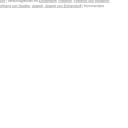
scht
|
Verschlagwortet mit
Eichendorff
,
Friedrich
,
Friedrich von Hölderlin
,
lfgang von Goethe
,
Joseph
,
Joseph von Eichendorff
|
Kommentare