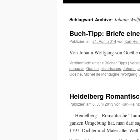
Inhalt
Johann Wolf
Schlagwort-Archive:
springen
Buch-Tipp: Briefe ein
Publiziert am
21. April 2014
von
Karl-Hei
Von Johann Wolfgang von Goethe 
Veröffentlicht unter
x Bücher Tipps
|
Versc
donautal
,
Goethe
,
historisches
,
Johann
,
J
Goethe
,
Michel de Montaigne
,
Wolfgang
,
Heidelberg Romantisc
Publiziert am
6. Juni 2013
von
Karl-Heinz
Heidelberg – Romantische Traumsta
ganzen Umgebung hat, man darf sa
1797. Dichter und Maler aller Wel