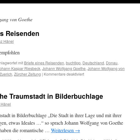
gang von Goethe
es Reisenden
nz Hänel
empfohlen
hlagwortet mit
Briefe eines Reisenden
,
buchtipp
,
Deutschland
,
Donau
,
ohann Kaspar Riesbeck
,
Johann Wolfgang Goethe
,
Johann Wolfgang von
für
Zuerich
,
Zürcher Zeitung
|
Kommentare deaktiviert
Buch-
Tipp:
Briefe
he Traumstadt in Bilderbuchlage
eines
Reisenden
 Hänel
dt in Bilderbuchlage „Die Stadt in ihrer Lage und mit ihrer
gen, etwas Ideales …“ so sprach Johann Wolfgang von Goethe
t haben die romantische …
Weiterlesen
→