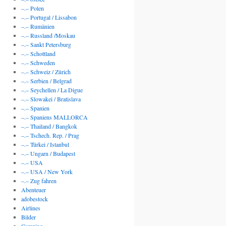
–.– Polen
–.– Portugal / Lissabon
–.– Rumänien
–.– Russland /Moskau
–.– Sankt Petersburg
–.– Schottland
–.– Schweden
–.– Schweiz / Zürich
–.– Serbien / Belgrad
–.– Seychellen / La Digue
–.– Slowakei / Bratislava
–.– Spanien
–.– Spaniens MALLORCA
–.– Thailand / Bangkok
–.– Tschech. Rep. / Prag
–.– Türkei / Istanbul
–.– Ungarn / Budapest
–.– USA
–.– USA / New York
–.– Zug fahren
Abenteuer
adobestock
Airlines
Bilder